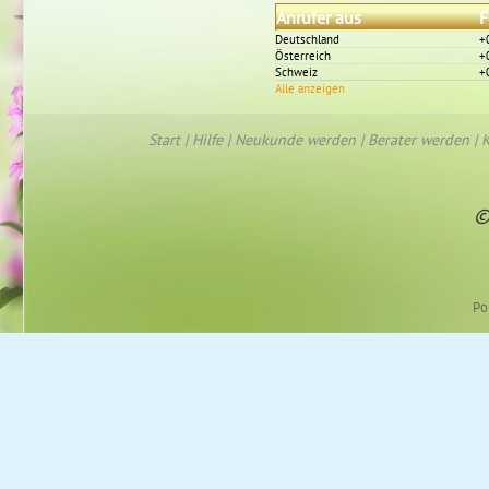
Anrufer aus
F
Deutschland
+
Österreich
+
Schweiz
+
Alle anzeigen
Start
|
Hilfe
|
Neukunde werden
|
Berater werden
|
K
©
Po