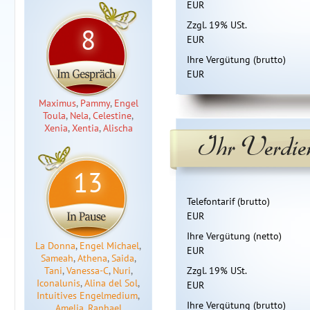
EUR
Zzgl. 19% USt.
8
EUR
Ihre Vergütung (brutto)
EUR
Maximus
,
Pammy
,
Engel
Toula
,
Nela
,
Celestine
,
Xenia
,
Xentia
,
Alischa
Ihr Verdiens
13
Telefontarif (brutto)
EUR
Ihre Vergütung (netto)
La Donna
,
Engel Michael
,
EUR
Sameah
,
Athena
,
Saida
,
Tani
,
Vanessa-C
,
Nuri
,
Zzgl. 19% USt.
Iconalunis
,
Alina del Sol
,
EUR
Intuitives Engelmedium
,
Ihre Vergütung (brutto)
Amelia
,
Raphael