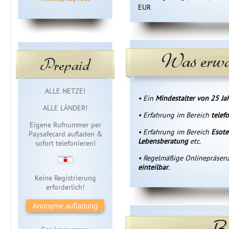
EUR
Was erwa
Prepaid
Sofortzugang
ALLE NETZE!
• Ein
Mindestalter von 25 Ja
ALLE LÄNDER!
• Erfahrung im Bereich
telef
Eigene Rufnummer per
• Erfahrung im Bereich
Esoter
Paysafecard aufladen &
Lebensberatung
etc.
sofort telefonieren!
• Regelmäßige Onlinepräsen
einteilbar
.
Keine Registrierung
erforderlich!
Anonyme aufladung
Be