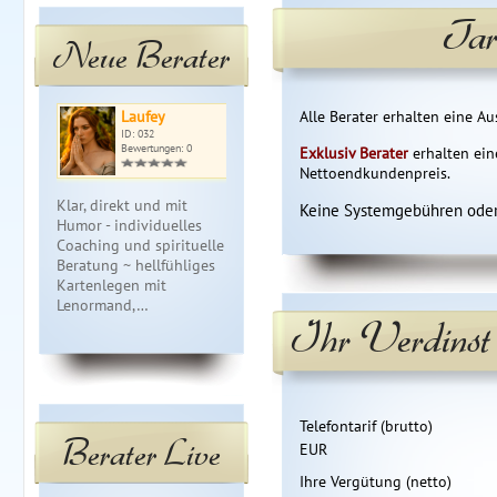
Tar
Neue Berater
Laufey
Barbara
Alle Berater erhalten eine 
An
ID: 032
ID: 141
ID: 
Bewertungen: 0
Bewertungen: 3
Bewe
Exklusiv Berater
erhalten ei
Nettoendkundenpreis.
Klar, direkt und mit
Mit Karten und meiner
Festgefahre
Keine Systemgebühren oder
Humor - individuelles
Intuition helfe ich dir,
finden wir di
Coaching und spirituelle
Zusammenhänge zu
heute noch 
Beratung ~ hellfühliges
erkennen, Klarheit zu
scheint. 13 
Kartenlegen mit
gewinnen und neue
Erfahrung &
Lenormand,…
Impulse für de…
Kla…
Ihr Verdinst 
Telefontarif (brutto)
Berater Live
EUR
Ihre Vergütung (netto)