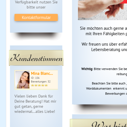
Verfügbarkeit nutzen Sie
bitte unser
Kontaktformular
Sie möchten auch gerne a
mit Ihren Fähigkeiten 
Wir freuen uns über erfa
Lebensberatung und
Kundenstimmen
Wichtig:
Bitte verwenden Sie be
Mina Bianc…
reibung
ID: 156
Bewertungen: 32
Beachten Sie bitte auch 
Worddukumenten erkennt und
Bewerbungen o
Vielen lieben Dank für
Deine Beratung! Hat mir
gut getan, gerne
wiedermal…alles Liebe!
Was biet