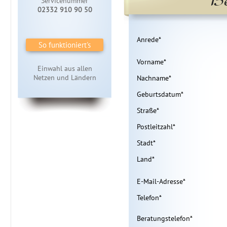
Servicenummer
02332 910 90 50
Anrede
*
So funktioniert's
Vorname
*
Einwahl aus allen
Netzen und Ländern
Nachname
*
Geburtsdatum
*
Straße
*
Postleitzahl
*
Stadt
*
Land
*
E-Mail-Adresse
*
Telefon
*
Beratungstelefon
*