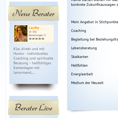
konkrete Zukunftsaussagen zu
Neue Berater
Mein Angebot in Stichpunkte
Laufey
Medium And…
Ma
Coaching
ID: 032
ID: 342
ID: 
Bewertungen: 0
Bewertungen: 8
Bewe
Begleitung bei Beziehungsf
Lebensberatung
Klar, direkt und mit
Ganzheitliche mediale
Was fühlt er
Humor - individuelles
Lebensberatung -
Wann kommt
Skatkarten
Coaching und spirituelle
liebevoll und ehrlich.
zurück? Nut
Beratung ~ hellfühliges
jährige Erfa
Hellfühlen
Kartenlegen mit
Liebe, Beruf
Lenormand,…
J…
Energiearbeit
Medium der Neuzeit
Berater Live