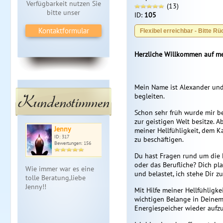
Verfügbarkeit nutzen Sie
(13)
bitte unser
ID:
105
Kontaktformular
Flexibel erreichbar - Bitte Rü
Herzliche Willkommen auf me
Mein Name ist Alexander und
Kundenstimmen
begleiten.
Schon sehr früh wurde mir b
zur geistigen Welt besitze. 
Jenny
meiner Hellfühligkeit, dem K
ID: 317
zu beschäftigen.
Bewertungen: 156
Du hast Fragen rund um die 
oder das Berufliche? Dich pl
Wie immer war es eine
und belastet, ich stehe Dir zu
tolle Beratung,liebe
Jenny!!
Mit Hilfe meiner Hellfühligk
wichtigen Belange in Deinem 
Energiespeicher wieder aufzu