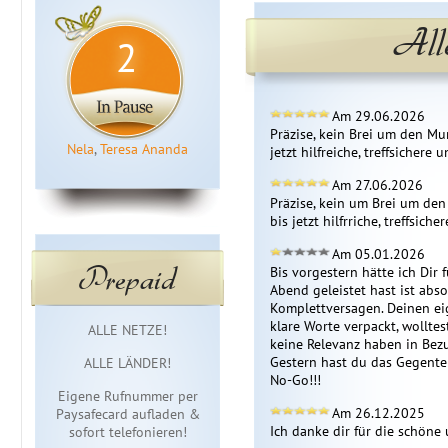
All
2
Am 29.06.2026
Präzise, kein Brei um den Mu
Nela
,
Teresa Ananda
jetzt hilfreiche, treffsicher
Am 27.06.2026
Präzise, kein um Brei um de
bis jetzt hilfrriche, treffsic
Am 05.01.2026
Prepaid
Bis vorgestern hätte ich Dir 
Abend geleistet hast ist abs
Komplettversagen. Deinen ei
Sofortzugang
klare Worte verpackt, wolltes
ALLE NETZE!
keine Relevanz haben in Bezu
Gestern hast du das Gegentei
ALLE LÄNDER!
No-Go!!!
Eigene Rufnummer per
Am 26.12.2025
Paysafecard aufladen &
Ich danke dir für die schön
sofort telefonieren!