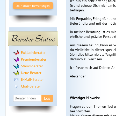
Ich bin ein sehr offener, to
Grund scheue Dich nicht, mic
25 neusten Bewertungen
befragen.
Mit Empathie, Feingefühl und
tiefgründig und mit der nötig
In meiner Beratung ist es mir
Berater Status
ehrliche und präzise Perspe
Aus diesem Grund, kann es vo
du vielleicht in dieser spez
Exklusivberater
Sieh dies bitte nie als "Angri
dadurch zu wachsen.
Premiumberater
Stammberater
Ich freue mich auf Deinen Anr
Neue Berater
Alexander
E-Mail-Berater
Chat-Berater
Wichtiger Hinweis:
Fragen zu den Themen Tod u
beantworten.
Meine Karten dienen mir daz