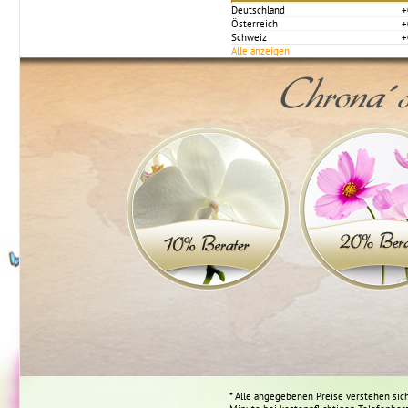
Deutschland
+
Österreich
+
Schweiz
+
Alle anzeigen
Chrona´s
* Alle angegebenen Preise verstehen sich