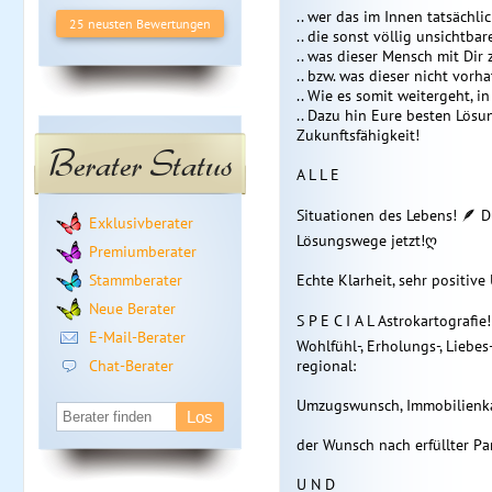
.. wer das im Innen tatsächlic
25 neusten Bewertungen
.. die sonst völlig unsichtb
.. was dieser Mensch mit Dir 
.. bzw. was dieser nicht vorh
.. Wie es somit weitergeht, in
.. Dazu hin Eure besten Lösu
Zukunftsfähigkeit!
Berater Status
A L L E
Situationen des Lebens! 🪶 D
Exklusivberater
Lösungswege jetzt!ღ
Premiumberater
Stammberater
Echte Klarheit, sehr positiv
Neue Berater
S P E C I A L Astrokartografie
E-Mail-Berater
Wohlfühl-, Erholungs-, Liebes-
Chat-Berater
regional:
Umzugswunsch, Immobilienkauf
der Wunsch nach erfüllter Pa
U N D