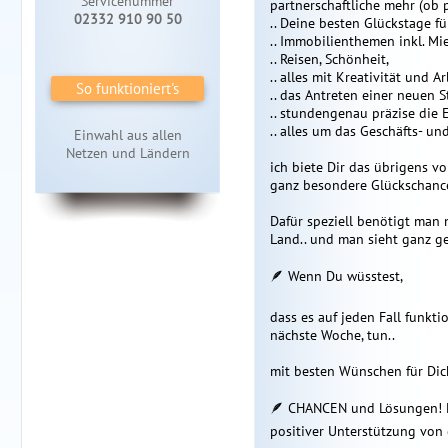
Servicenummer
partnerschaftliche mehr (ob p
02332 910 90 50
.. Deine besten Glückstage fü
.. Immobilienthemen inkl. Mi
.. Reisen, Schönheit,
.. alles mit Kreativität und Ar
So funktioniert's
.. das Antreten einer neuen 
.. stundengenau präzise die 
.. alles um das Geschäfts- un
Einwahl aus allen
Netzen und Ländern
ich biete Dir das übrigens v
ganz besondere Glückschance
Dafür speziell benötigt man
Land.. und man sieht ganz g
🪶 Wenn Du wüsstest,
dass es auf jeden Fall funkt
nächste Woche, tun..
mit besten Wünschen für Dich
🪶 CHANCEN und Lösungen! Kla
positiver Unterstützung von