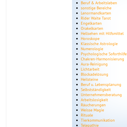
Beruf & Arbeitsleben
sonstige Bereiche
Lenormandkarten
Rider Waite Tarot
Engelkarten
Orakelkarten
Hellsehen mit Hilfsmittel
Horoskope
Klassische Astrologie
Numerologie
Psychologische Soforthilfe
Chakren-Harmonisierung
Aura-Reinigung
Lichtarbeit
Blockadelösung
Heilsteine
Beruf u. Lebensplanung
Selbstständigkeit
Unternehmensberatung
Arbeitslosigkeit
Räucherungen
Weisse Magie
Rituale
Tierkommunikation
Telepathie