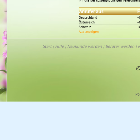
Minute bei kostenpflichtigen Telefonber
Anrufer aus
F
Deutschland
+
Österreich
+
Schweiz
+
Alle anzeigen
Start
|
Hilfe
|
Neukunde werden
|
Berater werden
|
K
©
Po