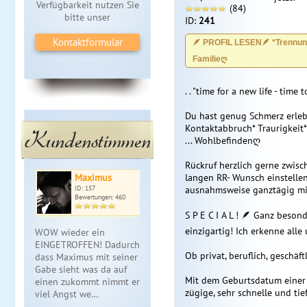
Verfügbarkeit nutzen Sie
(84)
bitte unser
ID:
241
Kontaktformular
🪶 PROFIL LESEN🪶 *Trennun
Familieღ
. . "time for a new life - time
Du hast genug Schmerz erlebt 
Kontaktabbruch* Traurigkeit*
Kundenstimmen
... Wohlbefindenღ
Rückruf herzlich gerne zwisc
Maximus
langen RR- Wunsch einstellen
ID: 157
ausnahmsweise ganztägig mi
Bewertungen: 460
S P E C I A L ! 🪶 Ganz beson
einzigartig! Ich erkenne all
WOW wieder ein
EINGETROFFEN! Dadurch,
Ob privat, beruflich, geschäftl
dass Maximus mit seiner
Gabe sieht was da auf
Mit dem Geburtsdatum einer P
einen zukommt nimmt er
zügige, sehr schnelle und ti
viel Angst we…