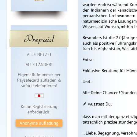
wurden Andrea während Komp
den Indianern der kanadisch
peruanischen Ureinwohnern 
naturmedizinische Lösungsme
Wissen, auf Wunsch, mithin i
Prepaid
Besonders ist die 27-jährige
auch als positive Führungskra
Iran bis Afghanistan, Westafr
Sofortzugang
ALLE NETZE!
Extra:
ALLE LÄNDER!
Exklusive Beratung für Männ
Eigene Rufnummer per
Paysafecard aufladen &
Und :
sofort telefonieren!
Alle Deine Chancen! Stundena
🪶 wusstest Du,
Keine Registrierung
erforderlich!
dass man mit der ganz einzig
tatsächlich präzise stunden
Anonyme aufladung
.. Liebe, Begegnung, Versöh