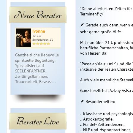
*Deine allerbesten Zeiten für
Neue Berater
Terminen!*ღ
🪶 Gerade auch dann, wenn es
Ivonne
Regina
Me
sehr gerne große Hilfe.
ID: 016
ID: 130
ID: 
Bewertungen: 11
Bewertungen: 1
Bewe
Mit nun über 21 J. profession
berufliche Partnerschaften, 
von Herzen da!
Ganzheitliche liebevolle
Hellfühlen, Kartenlegen,
Medium-
spirituelle Begleitung.
Channeln. Harmonie,
Merafina,Nu
"Passt er/sie zu mir" und die
Spezialisiert auf
Fülle, Selbstbestimmung
und Tarot-Ex
inklusive der realen Charakt
SEELENPARTNER,
mit Fengshui-
allen Lebens
Zwillingsflammen,
Humanenergetik; LEBE
Aqasha Chr
Auch viele männliche Stammk
Trauerarbeit, Bewuss…
DEINE ZIELE …
im Bereich, 
Be…
Ganz herzlichst, Azizay Asis
🪶 Besonderheiten:
.. Klassische und psychologis
Berater Live
.. Astrokartografie,
.. Pendel- Zeittendenzen,
.. NLP und Hypnopractioner,