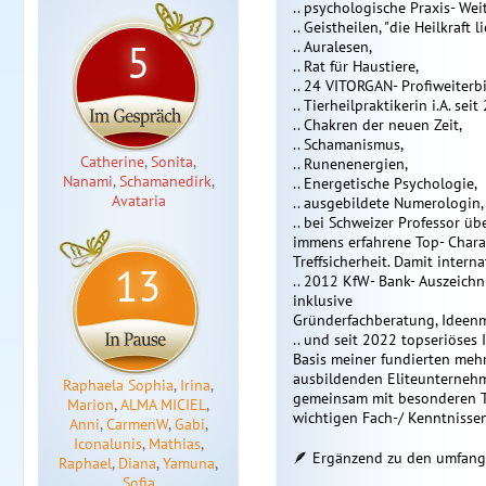
.. psychologische Praxis- Wei
.. Geistheilen, "die Heilkraft li
5
.. Auralesen,
.. Rat für Haustiere,
.. 24 VITORGAN- Profiweiterb
.. Tierheilpraktikerin i.A. seit
.. Chakren der neuen Zeit,
.. Schamanismus,
Catherine
,
Sonita
,
.. Runenenergien,
Nanami
,
Schamanedirk
,
.. Energetische Psychologie,
Avataria
.. ausgebildete Numerologin,
.. bei Schweizer Professor üb
immens erfahrene Top- Chara
Treffsicherheit. Damit intern
13
.. 2012 KfW- Bank- Auszeichn
inklusive
Gründerfachberatung, Ideen
.. und seit 2022 topseriöses
Basis meiner fundierten meh
ausbildenden Eliteunternehm
Raphaela Sophia
,
Irina
,
gemeinsam mit besonderen To
Marion
,
ALMA MICIEL
,
wichtigen Fach-/ Kenntnissen
Anni
,
CarmenW
,
Gabi
,
Iconalunis
,
Mathias
,
🪶 Ergänzend zu den umfang
Raphael
,
Diana
,
Yamuna
,
Sofia