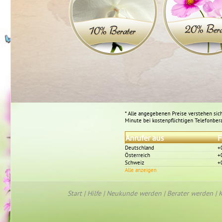
* Alle angegebenen Preise verstehen sich
Minute bei kostenpflichtigen Telefonber
Anrufer aus
F
Deutschland
+
Österreich
+
Schweiz
+
Alle anzeigen
Start
|
Hilfe
|
Neukunde werden
|
Berater werden
|
K