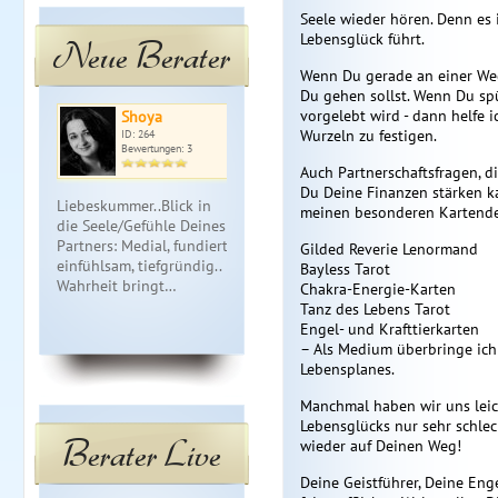
Seele wieder hören. Denn es 
Lebensglück führt.
Neue Berater
Wenn Du gerade an einer We
Du gehen sollst. Wenn Du spür
vorgelebt wird - dann helfe i
Shoya
Salva
Ma
Wurzeln zu festigen.
ID: 264
ID: 284
ID: 
Bewertungen: 3
Bewertungen: 2
Bewe
Auch Partnerschaftsfragen, d
Du Deine Finanzen stärken ka
Liebeskummer..Blick in
Hellsichtiges Kartenlegen
Kartenlegen, 
meinen besonderen Kartende
die Seele/Gefühle Deines
mit starken indianischen
und schnell
Partners: Medial, fundiert,
Tarot Jenseits Kontakte
per Telefon,
Gilded Reverie Lenormand
einfühlsam, tiefgründig..
Tierkomunikation Kleine
Mail. Liebevo
Bayless Tarot
Wahrheit bringt…
weisse rituale
einfühlsam, t
Chakra-Energie-Karten
Zeit…
Tanz des Lebens Tarot
Engel- und Krafttierkarten
– Als Medium überbringe ich
Lebensplanes.
Manchmal haben wir uns leic
Lebensglücks nur sehr schlec
Berater Live
wieder auf Deinen Weg!
Deine Geistführer, Deine Eng