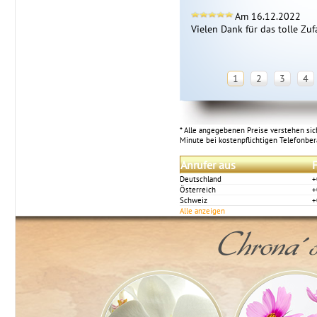
Am 16.12.2022
Vielen Dank für das tolle Zufal
1
2
3
4
* Alle angegebenen Preise verstehen sich
Minute bei kostenpflichtigen Telefonbe
Anrufer aus
F
Deutschland
+
Österreich
+
Schweiz
+
Alle anzeigen
Chrona´s