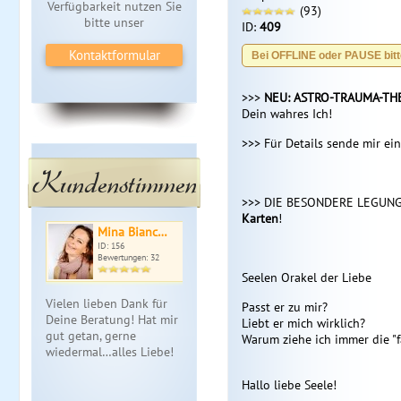
Verfügbarkeit nutzen Sie
(93)
bitte unser
ID:
409
Kontaktformular
Bei OFFLINE oder PAUSE bitt
>>>
NEU: ASTRO-TRAUMA-TH
Dein wahres Ich!
>>> Für Details sende mir ein
Kundenstimmen
>>> DIE BESONDERE LEGUNG
Karten
!
Mina Bianc…
ID: 156
Bewertungen: 32
Seelen Orakel der Liebe
Vielen lieben Dank für
Passt er zu mir?
Deine Beratung! Hat mir
Liebt er mich wirklich?
gut getan, gerne
Warum ziehe ich immer die "
wiedermal…alles Liebe!
Hallo liebe Seele!