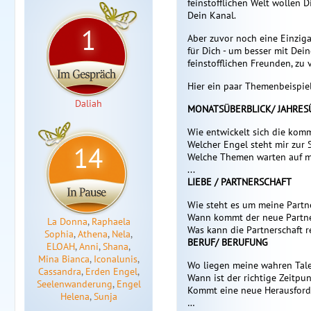
feinstofflichen Welt wollen D
Dein Kanal.
1
Aber zuvor noch eine Einziga
für Dich - um besser mit De
feinstofflichen Freunden, zu 
Hier ein paar Themenbeispiel
Daliah
MONATSÜBERBLICK/ JAHRES
Wie entwickelt sich die kom
Welcher Engel steht mir zur 
14
Welche Themen warten auf m
...
LIEBE / PARTNERSCHAFT
Wie steht es um meine Partn
Wann kommt der neue Partn
La Donna
,
Raphaela
Was kann die Partnerschaft r
Sophia
,
Athena
,
Nela
,
BERUF/ BERUFUNG
ELOAH
,
Anni
,
Shana
,
Mina Bianca
,
Iconalunis
,
Wo liegen meine wahren Tal
Cassandra
,
Erden Engel
,
Wann ist der richtige Zeitpu
Seelenwanderung
,
Engel
Kommt eine neue Herausford
Helena
,
Sunja
…