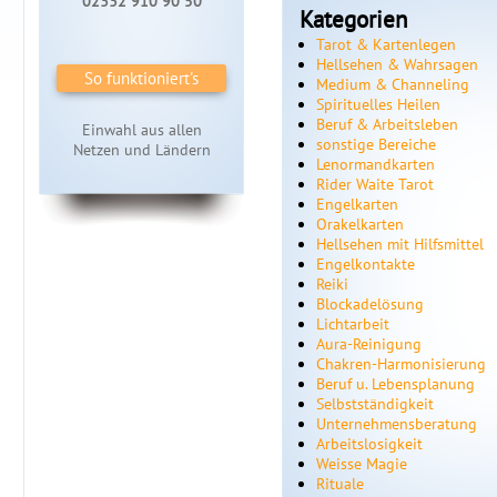
02332 910 90 50
Kategorien
Tarot & Kartenlegen
Hellsehen & Wahrsagen
So funktioniert's
Medium & Channeling
Spirituelles Heilen
Beruf & Arbeitsleben
Einwahl aus allen
sonstige Bereiche
Netzen und Ländern
Lenormandkarten
Rider Waite Tarot
Engelkarten
Orakelkarten
Hellsehen mit Hilfsmittel
Engelkontakte
Reiki
Blockadelösung
Lichtarbeit
Aura-Reinigung
Chakren-Harmonisierung
Beruf u. Lebensplanung
Selbstständigkeit
Unternehmensberatung
Arbeitslosigkeit
Weisse Magie
Rituale