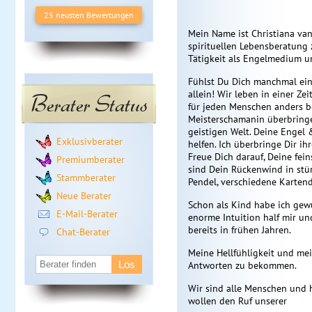
25 neusten Bewertungen
Mein Name ist Christiana van
spirituellen Lebensberatung 
Tätigkeit als Engelmedium u
Fühlst Du Dich manchmal eins
allein! Wir leben in einer Z
Berater Status
für jeden Menschen anders b
Meisterschamanin überbringe
geistigen Welt. Deine Engel &
Exklusivberater
helfen. Ich überbringe Dir ihr
Freue Dich darauf, Deine fein
Premiumberater
sind Dein Rückenwind in stü
Stammberater
Pendel, verschiedene Karte
Neue Berater
Schon als Kind habe ich ge
E-Mail-Berater
enorme Intuition half mir un
bereits in frühen Jahren.
Chat-Berater
Meine Hellfühligkeit und mei
Antworten zu bekommen.
Wir sind alle Menschen und 
wollen den Ruf unserer