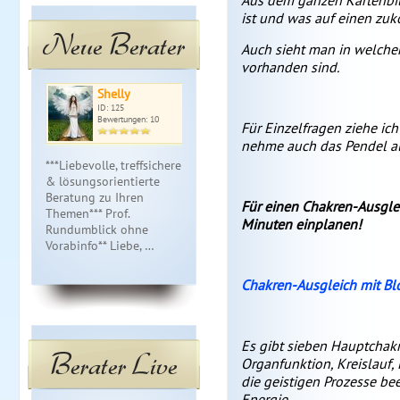
Aus dem ganzen Kartenbi
ist und was auf einen zu
Neue Berater
Auch sieht man in welche
vorhanden sind.
Shelly
Die weisse…
Lu
ID: 125
ID: 209
ID: 
Bewertungen: 10
Bewertungen: 8
Bewe
Für Einzelfragen ziehe ic
nehme auch das Pendel als
***Liebevolle, treffsichere
Ich bin eine erfahrene
Klare Frage ,
& lösungsorientierte
Schamanin und
Antwort. Ka
Beratung zu Ihren
Buchautorin! Ich bin
mit Herz. Ge
Für einen Chakren-Ausglei
Themen*** Prof.
jemand, der tiefe
dich ab und 
Minuten einplanen!
Rundumblick ohne
Wahrheit lebt. Tiefgang
ein Stück au
Vorabinfo** Liebe, …
statt Glitzer. Reife…
Weg.
Chakren-Ausgleich mit B
Es gibt sieben Hauptchakr
Berater Live
Organfunktion, Kreislauf
die geistigen Prozesse be
Energie.