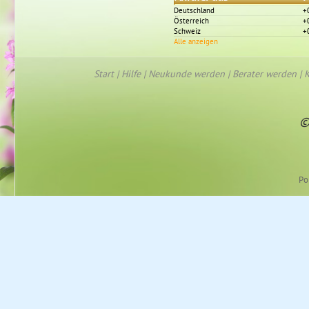
Deutschland
+
Österreich
+
Schweiz
+
Alle anzeigen
Start
|
Hilfe
|
Neukunde werden
|
Berater werden
|
K
©
Po