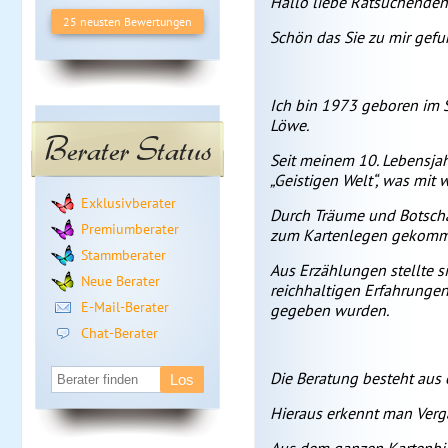
Hallo liebe Ratsuchenden
25 neusten Bewertungen
Schön das Sie zu mir gef
Ich bin 1973 geboren im 
Löwe.
Berater Status
Seit meinem 10. Lebensja
„Geistigen Welt“, was mit
Exklusivberater
Durch Träume und Botschaf
Premiumberater
zum Kartenlegen gekomm
Stammberater
Aus Erzählungen stellte s
Neue Berater
reichhaltigen Erfahrungen
E-Mail-Berater
gegeben wurden.
Chat-Berater
Die Beratung besteht au
Hieraus erkennt man Verg