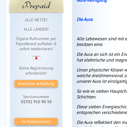
Aura-Reinigung
Prepaid
Sofortzugang
Die Aura
ALLE NETZE!
ALLE LÄNDER!
Alle Lebewesen sind mit e
Eigene Rufnummer per
Paysafecard aufladen &
besitzen eine.
sofort telefonieren!
Die Aura an sich ist ein En
hat elektrische und magn
Keine Registrierung
Unser physischer Körper w
erforderlich!
welche dreidimensional zu
unserer Aura ist einzigartig
Anonyme aufladung
So wie es sieben Hauptcha
Schichten.
Servicenummer
02332 910 90 50
Diese sieben Energieschic
entsprechen verschiedene
So funktioniert's
Die Aura reflektiert den i