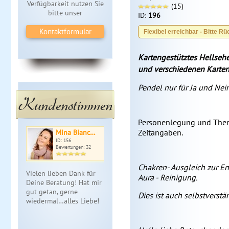
Verfügbarkeit nutzen Sie
(15)
bitte unser
ID:
196
Kontaktformular
Flexibel erreichbar - Bitte Rü
Kartengestütztes Hellseh
und verschiedenen Karten
Pendel nur für Ja und Nei
Kundenstimmen
Personenlegung und Themen
Zeitangaben.
Mina Bianc…
ID: 156
Bewertungen: 32
Chakren- Ausgleich zur 
Vielen lieben Dank für
Aura - Reinigung.
Deine Beratung! Hat mir
gut getan, gerne
Dies ist auch selbstverstä
wiedermal…alles Liebe!