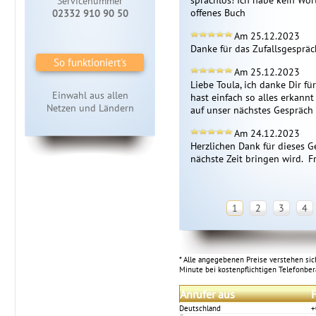
sprachlos! Ich habe kein Wor
Servicenummer
offenes Buch
02332 910 90 50
Am 25.12.2023
Danke für das Zufallsgespräc
So funktioniert's
Am 25.12.2023
Liebe Toula, ich danke Dir fü
Einwahl aus allen
hast einfach so alles erkannt
Netzen und Ländern
auf unser nächstes Gespräch ❤ 
Am 24.12.2023
Herzlichen Dank für dieses Ge
nächste Zeit bringen wird.  
1
2
3
4
* Alle angegebenen Preise verstehen sich
Minute bei kostenpflichtigen Telefonbe
Anrufer aus
F
Deutschland
+