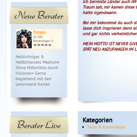
Ich berreiste Länder auch Af
Traum sah, mir kamen diese O
Neue Berater
hatte irgendwann.
Bei mir bekommst du auch die
lasse dich insprieren denn e
Esraya
Medium Kel…
Sof
und gar nichts verheimlich
ID: 034
ID: 112
ID: 
Bewertungen: 0
Bewertungen: 0
Bewe
MEIN MOTTO IST NEVER GIVE
SPÄT NEU ANZUFANGEN IM L
Hellsichtiges &
Langjährige Erfahrung zu
Über 20 Jah
Hellfühlendes Medium•
allen Fragen des Lebens.
geprägt mit
Ohne Hilfsmittel durch
Lass uns gemeinsam
Zigeuner- u
Visionen• Gerne
Deinen Weg finden.
Engelskarten
begleitend mit den
Energiearbei
Lenormand Karten
Tensor, Blo
Kategorien
Berater Live
Tarot & Kartenlegen