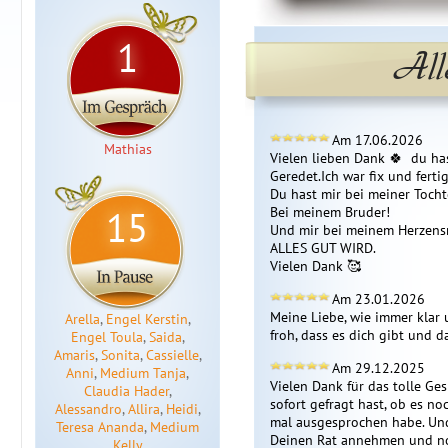
1
All
Am 17.06.2026
Mathias
Vielen lieben Dank 🍀  du ha
Geredet.Ich war fix und fertig.
Du hast mir bei meiner Tocht
15
Bei meinem Bruder!

Und mir bei meinem Herzens
ALLES GUT WIRD. 

Vielen Dank 🥰 
Am 23.01.2026
Meine Liebe, wie immer klar 
Arella
,
Engel Kerstin
,
froh, dass es dich gibt und da
Engel Toula
,
Saida
,
Amaris
,
Sonita
,
Cassielle
,
Am 29.12.2025
Anni
,
Medium Tanja
,
Vielen Dank für das tolle Ges
Claudia Hader
,
sofort gefragt hast, ob es no
Alessandro
,
Allira
,
Heidi
,
mal ausgesprochen habe. Und
Teresa Ananda
,
Medium
Deinen Rat annehmen und no
Kelly