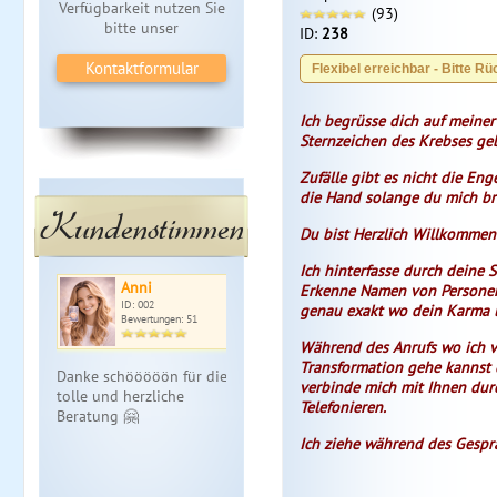
Verfügbarkeit nutzen Sie
(93)
bitte unser
ID:
238
Kontaktformular
Flexibel erreichbar - Bitte Rü
Ich begrüsse dich auf meiner
Sternzeichen des Krebses ge
Zufälle gibt es nicht die Eng
die Hand solange du mich br
Kundenstimmen
Du bist Herzlich Willkommen
Ich hinterfasse durch deine
Anni
Erkenne Namen von Personen
ID: 002
genau exakt wo dein Karma li
Bewertungen: 51
Während des Anrufs wo ich v
Transformation gehe kannst
Danke schööööön für die
verbinde mich mit Ihnen dur
tolle und herzliche
Telefonieren.
Beratung 🤗
Ich ziehe während des Gespr