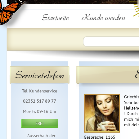
Startseite
Kunde werden
Servicetelefon
Tel. Kundenservice
Griechi
02332 517 89 77
Sehr be
Hellseh
Mo.- Fr. 09-16 Uhr
! Durch
mich m
FREI
mit dei
Ausserhalb der
Gespräche: 1165