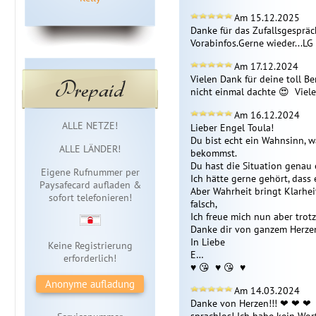
Am 15.12.2025
Danke für das Zufallsgespräc
Vorabinfos.Gerne wieder...LG
Am 17.12.2024
Vielen Dank für deine toll Be
Prepaid
nicht einmal dachte 😍  Viele
Am 16.12.2024
Sofortzugang
ALLE NETZE!
Lieber Engel Toula!

Du bist echt ein Wahnsinn, w
ALLE LÄNDER!
bekommst.

Du hast die Situation genau e
Eigene Rufnummer per
Ich hätte gerne gehört, dass e
Paysafecard aufladen &
Aber Wahrheit bringt Klarheit
sofort telefonieren!
falsch,

Ich freue mich nun aber trot
Danke dir von ganzem Herzen 
In Liebe

Keine Registrierung
E…

erforderlich!
♥ ️😘  ♥ ️😘  ♥ ️
Anonyme aufladung
Am 14.03.2024
Danke von Herzen!!! ❤ ️❤ ️❤ 