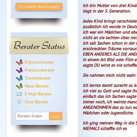
Ich bin Mutter von drei Kind
25 neusten Bewertungen
liegt in der 5. Generation.
Jedes Kind bringt verschiede
zusätzlich ich wurde in Deut
ich war ein Mädchen und ebe
nicht an sie lachten über mic
Berater Status
Ich sah Sachen schon in der
erschreckten Träume vorraus 
EBEN ANDERES ALS DIE ANDER
in einem Art Bild oder Film e
Exklusivberater
sagte DU wirst es nie schaffe
Premiumberater
Sie nahmen mich nicht wahr 
Stammberater
Ich lernte damit zurecht zu 
Neue Berater
ich viel zu Gott und sagte I
E-Mail-Berater
einfach das ich Sachen sagte
Chat-Berater
immer noch, ich weinte manc
ANGENOMMEN das zu tun was 
Mädchen oder Jugendliche.
Ich ging meinen Weg in die
NIEMALS schaffte ich es