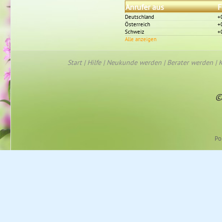
Anrufer aus
F
Deutschland
+
Österreich
+
Schweiz
+
Alle anzeigen
Start
|
Hilfe
|
Neukunde werden
|
Berater werden
|
K
©
Po