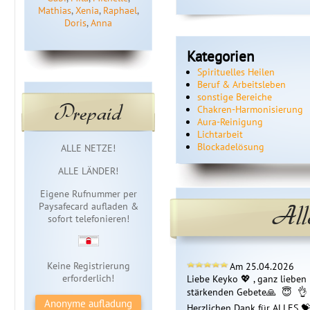
Mathias
,
Xenia
,
Raphael
,
Doris
,
Anna
Kategorien
Spirituelles Heilen
Beruf & Arbeitsleben
sonstige Bereiche
Prepaid
Chakren-Harmonisierung
Aura-Reinigung
Lichtarbeit
Sofortzugang
Blockadelösung
ALLE NETZE!
ALLE LÄNDER!
Eigene Rufnummer per
All
Paysafecard aufladen &
sofort telefonieren!
Keine Registrierung
Am 25.04.2026
erforderlich!
Liebe Keyko 💖 , ganz lieben
stärkenden Gebete🙏  😇  👌  
Anonyme aufladung
Herzlichen Dank für ALLES 💝