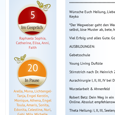
***********************************
5
Wünsche Euch Heilung, Liebe,
Keyko
*Der Wegweiser geht den Weg 
selbst, löse Muster ab, bete,
Viel Erfolg und alles Gute. G
Raphaela Sophia
,
Catherine
,
Elisa
,
Anni
,
AUSBILDUNGEN:
Faith
Gebetsschule
20
Young Living Duftöle
Stirnstrich nach Dr. Heinrich
Aurachirurgie I, II, III, IV bei
Wurzelarbeit & Ahnenfeld
Arella
,
Mona
,
Lichtengel-
Tanja
,
Engel Kerstin
,
Robert Betz: Dein Weg in ein
Monique
,
Athena
,
Engel
Online. Absolut empfehlensw
Toula
,
Amaris
,
Sonita
,
Edonita
,
Celestine
,
Nuri
,
Theta Heilung: I, II, III, See
Gabi
,
Mila
,
Michelle
,