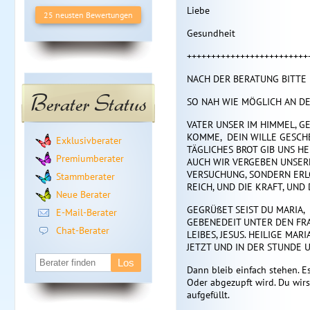
Liebe
25 neusten Bewertungen
Gesundheit
+++++++++++++++++++++++++
NACH DER BERATUNG BITTE 
Berater Status
SO NAH WIE MÖGLICH AN DE
VATER UNSER IM HIMMEL, G
KOMME, DEIN WILLE GESCHE
Exklusivberater
TÄGLICHES BROT GIB UNS H
Premiumberater
AUCH WIR VERGEBEN UNSERE
VERSUCHUNG, SONDERN ERLÖ
Stammberater
REICH, UND DIE KRAFT, UND 
Neue Berater
GEGRÜßET SEIST DU MARIA, 
E-Mail-Berater
GEBENEDEIT UNTER DEN FRA
Chat-Berater
LEIBES, JESUS. HEILIGE MAR
JETZT UND IN DER STUNDE 
Dann bleib einfach stehen. E
Oder abgezupft wird. Du wirs
aufgefüllt.