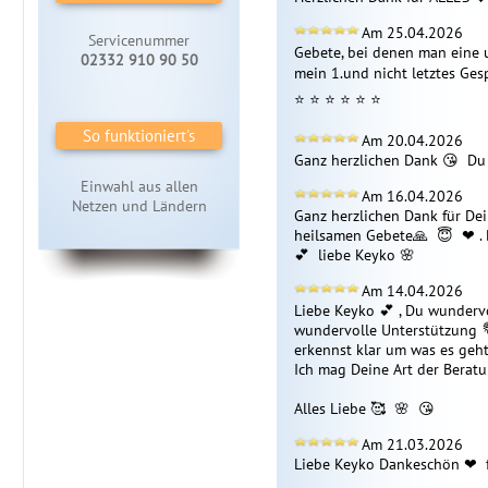
Am 25.04.2026
Servicenummer
Gebete, bei denen man eine un
02332 910 90 50
mein 1.und nicht letztes Ges
️⭐ ️⭐ ️⭐ ️⭐ ️⭐ ️⭐ ️
So funktioniert's
Am 20.04.2026
Ganz herzlichen Dank 😘  Du 
Einwahl aus allen
Am 16.04.2026
Netzen und Ländern
Ganz herzlichen Dank für Dei
heilsamen Gebete🙏  😇  ❤ ️. 
💕  liebe Keyko 🌸 
Am 14.04.2026
Liebe Keyko 💕 , Du wundervol
wundervolle Unterstützung 💐
erkennst klar um was es geht.
Ich mag Deine Art der Beratun
Alles Liebe 🥰  🌸  😘 
Am 21.03.2026
Liebe Keyko Dankeschön ❤ ️ f