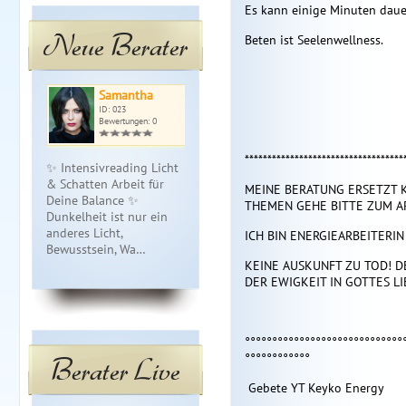
Es kann einige Minuten dau
Neue Berater
Beten ist Seelenwellness.
Samantha
Schlüssel…
Tie
ID: 023
ID: 314
ID: 
Bewertungen: 0
Bewertungen: 5
Bewe
***********************************
✨ Intensivreading Licht
Erkennen und Auflösen
Mit Zeit & H
& Schatten Arbeit für
von Symbiosemustern, die
ganz bei dir
MEINE BERATUNG ERSETZT K
Deine Balance ✨
dich abhalten mit deinem
empfange fü
THEMEN GEHE BITTE ZUM AR
Dunkelheit ist nur ein
wahen Selbst verbunden
meine Lenor
anderes Licht,
zu sein. Zurück zu dein…
Hellfühligke
ICH BIN ENERGIEARBEITERIN
Bewusstsein, Wa…
langjähr…
KEINE AUSKUNFT ZU TOD! DE
DER EWIGKEIT IN GOTTES L
°°°°°°°°°°°°°°°°°°°°°°°°°°°°°
°°°°°°°°°°°°
Berater Live
Gebete YT Keyko Energy