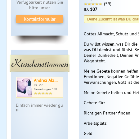
Verfügbarkeit nutzen Sie
(59)
bitte unser
ID:
107
Kontaktformular
Deine Zukunft ist was DU dra
Gottes Allmacht, Schutz und 
Du willst wissen, was Dir di
was DU denkst und fühlst. B
Deiner Dunkelheit, Deinen Än
Kundenstimmen
Wege steht.
Meine Gebete können helfen!
Emotionen, Negative Gefühle
Andrea Ala…
Verwünschungen. Gott ist di
ID: 510
Bewertungen: 158
Meine Gebete helfen und Hei
Gebete für:
Einfach immer wieder gut
!!!
Richtigen Partner finden
Arbeitsplatz
Geld