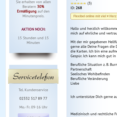
Sie erhalten von allen
(3)
Beratern
30%
ID:
268
Ermäßigung
auf den
Minutenpreis.
Flexibel online mit viel ♥️ Her
Hallo und herzlich willkommen
AKTION NOCH:
mich auf ehrliche und vertra
15
15
Mit der mir gegebenen Hellfü
gerne alle Deine Fragen die D
die Karten. Ich bin eine auf
Gespür. Ich kann mich gut in
Berufliche Situation z. B. Bur
Partnerschaft
Servicetelefon
Seelisches Wohlbefinden
Berufliche Veränderung
Liebe
Tel. Kundenservice
Ich unterstütze Dich gerne 
02332 517 89 77
Mo.- Fr. 09-16 Uhr
Medizinisch und rechtliche 