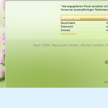
* Alle angegebenen Preise verstehen sich
Minute bei kostenpflichtigen Telefonber
Anrufer aus
F
Deutschland
+
Österreich
+
Schweiz
+
Alle anzeigen
Start
|
Hilfe
|
Neukunde werden
|
Berater werden
|
K
©
Po