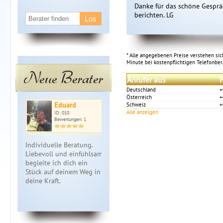
Danke für das schöne Gespräch
berichten. LG
* Alle angegebenen Preise verstehen sich
Minute bei kostenpflichtigen Telefonbe
Neue Berater
Anrufer aus
F
Deutschland
+
Österreich
+
Eduard
Alva
Se
Schweiz
+
Alle anzeigen
ID: 010
ID: 011
ID: 
Bewertungen: 1
Bewertungen: 5
Bewe
Individuelle Beratung.
Hellsichtiges Medium ·
Hellsichtige
Liebevoll und einfühlsam,
Akasha-Chronik ·
hellfühliges
begleite ich dich ein
Kartenlegung ·
mit Herz. Ich
Stück auf deinem Weg in
Schamanische Führung
Menschen ei
deine Kraft.
Du bist nicht allein. Ich
Fragen zu Li
sehe, fühle …
Partnerscha