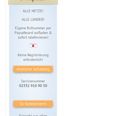
Sofortzugang
ALLE NETZE!
ALLE LÄNDER!
Eigene Rufnummer per
Paysafecard aufladen &
sofort telefonieren!
Keine Registrierung
erforderlich!
Anonyme aufladung
Servicenummer
02332 910 90 50
So funktioniert's
Einwahl aus allen