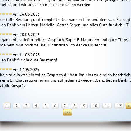
rbei ist und wir uns auch nicht mehr sehen werden. 
Am 26.06.2025
per tolle Beratung und komplette Resonanz mit Ihr und dem was Sie sagt!
elen Dank vom Herzen, Mariella! Gottes Segen und alles Gute für dich. ~T.
Am 20.06.2025
n ganz tolles tiefgründiges Gespräch. Super Erklärungen und gute Tipps. I
rde bestimmt nochmal bei Dir anrufen. Ich danke Dir sehr ❤ ️
Am 11.06.2025
elen Dank für die gute Beratung!
Am 17.05.2025
ebe Mariella,was ein tolles Gespräch du hast ihn eins zu eins so beschrieb
 er ist....Chapeau,wir hören uns suf jedenfall wieder...Ganz lieben Dank fü
s tolle Gespräch 
1
2
3
4
5
6
7
8
9
10
11
12
>
>>