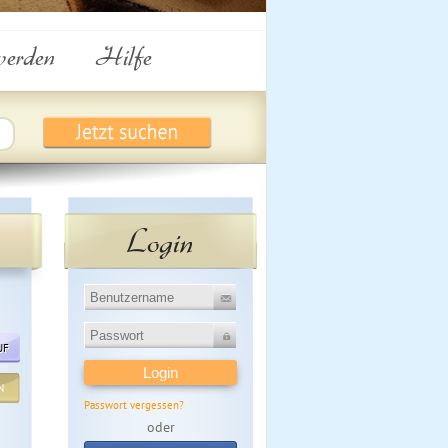
werden
Hilfe
Login
UF
N
Passwort vergessen?
oder