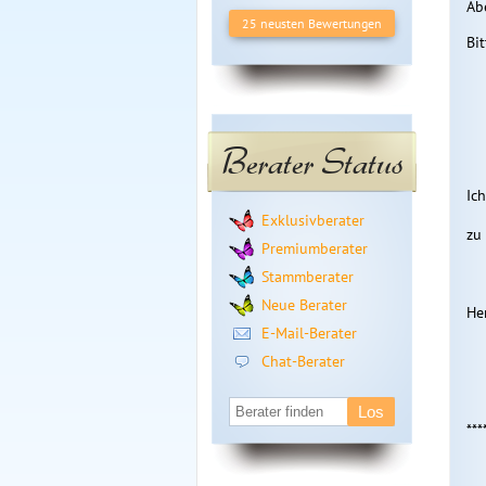
Ab
25 neusten Bewertungen
Bi
Berater Status
Ic
Exklusivberater
zu
Premiumberater
Stammberater
Neue Berater
Her
E-Mail-Berater
Chat-Berater
***