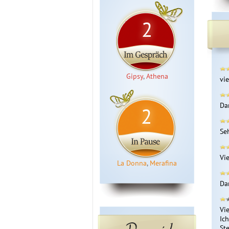
2
Gipsy
,
Athena
vi
Da
2
Se
Vi
La Donna
,
Merafina
Da
Vi
Ich
Prepaid
Ste