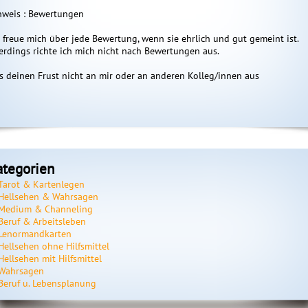
nweis : Bewertungen
h freue mich über jede Bewertung, wenn sie ehrlich und gut gemeint ist.
lerdings richte ich mich nicht nach Bewertungen aus.
gelmediu…
Medium Sol…
Sternendeu…
ss deinen Frust nicht an mir oder an anderen Kolleg/innen aus
271
ID: 323
ID: 222
rtungen: 9
Bewertungen: 15
Bewertungen: 4
s
Hellfühlendes
Der Sternendeuter blickt
Karten
!Mit Hilfe
Kartenmedium *** Reiki
in deine Sterne und weist
energet
 u
Meisterin *** Einfühlsam
dir den Weg. Ich brauche
Herz un
 u
und ehrlich beantworte
folgende Daten:
freu mi
ategorien
ich Deine Fragen zu allen
Geburtsdatum, -Zeit, -Ort
euer Lu
Tarot & Kartenlegen
en Welt
Lebensb…
u…
Hellsehen & Wahrsagen
 was die
Medium & Channeling
Beruf & Arbeitsleben
Lenormandkarten
Hellsehen ohne Hilfsmittel
Hellsehen mit Hilfsmittel
Wahrsagen
Beruf u. Lebensplanung