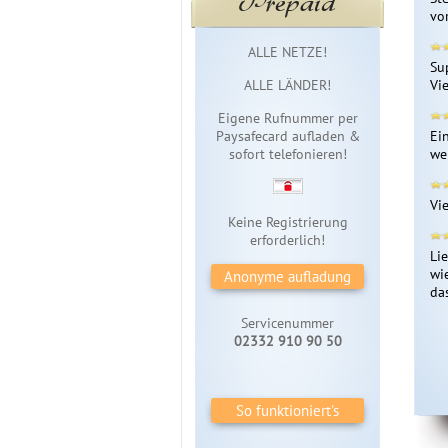
vo
Sofortzugang
ALLE NETZE!
Su
ALLE LÄNDER!
Vi
Eigene Rufnummer per
Paysafecard aufladen &
Ei
sofort telefonieren!
we
Vi
Keine Registrierung
erforderlich!
Li
wie
Anonyme aufladung
da
Servicenummer
02332 910 90 50
So funktioniert's