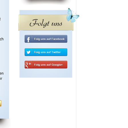


Folgt uns
ch 
en 
r 