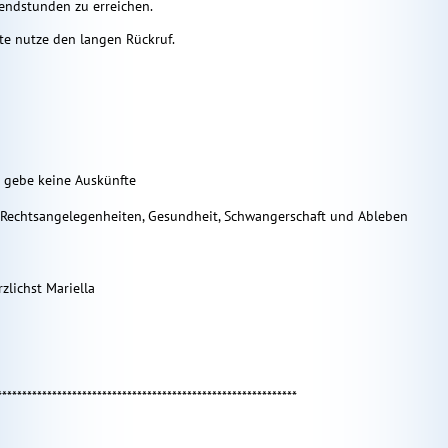
endstunden zu erreichen.
tte nutze den langen Rückruf.
h gebe keine Auskünfte
 Rechtsangelegenheiten, Gesundheit, Schwangerschaft und Ableben
zlichst Mariella
************************************************************