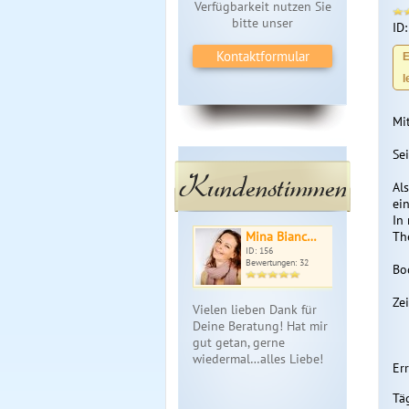
Verfügbarkeit nutzen Sie
bitte unser
ID
Kontaktformular
E
l
Mi
Se
Kundenstimmen
Al
ei
In
Mina Bianc…
Th
ID: 156
Bewertungen: 32
Bo
Ze
Vielen lieben Dank für
Deine Beratung! Hat mir
gut getan, gerne
wiedermal…alles Liebe!
Err
Tä