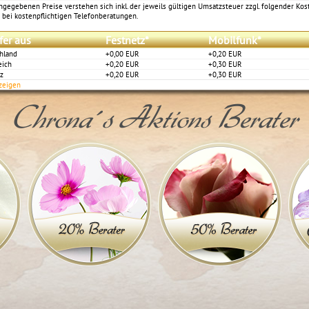
angegebenen Preise verstehen sich inkl. der jeweils gültigen Umsatzsteuer zzgl. folgender Kos
 bei kostenpflichtigen Telefonberatungen.
fer aus
Festnetz*
Mobilfunk*
hland
+0,00 EUR
+0,20 EUR
eich
+0,20 EUR
+0,30 EUR
z
+0,20 EUR
+0,30 EUR
nzeigen
Chrona´s Aktions Berater