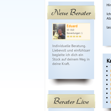
Hi
Neue Berater
Ic
Al
Eduard
En
la
ID: 010
ID: 
Bewertungen: 1
Bewe
Individuelle Beratung.
Hellsichtige
Liebevoll und einfühlsam,
Engelmedium
begleite ich dich ein
meiner Skat
Stück auf deinem Weg in
Engelkarten
K
deine Kraft.
Botschaften
v.derGeistig
schauen wir
Zuku…
Berater Live