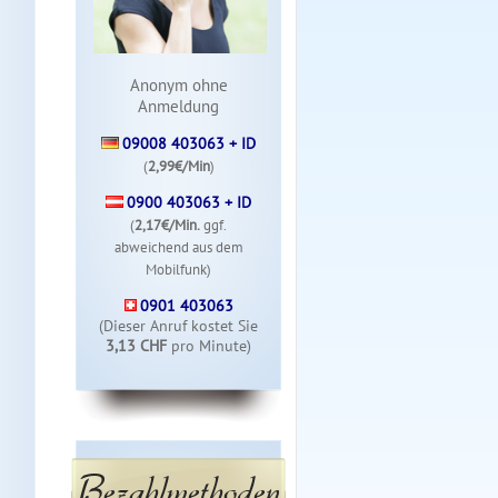
Anonym ohne
Anmeldung
09008 403063 + ID
(
2,99€/Min
)
0900 403063 + ID
(
2,17€/Min.
ggf.
abweichend aus dem
Mobilfunk)
0901 403063
(Dieser Anruf kostet Sie
3,13 CHF
pro Minute)
Bezahlmethoden