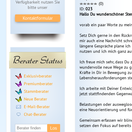
Verfügbarkeit nutzen Sie
(0)
bitte unser
ID:
023
Hallo Du wunderschöner Ster
Kontaktformular
vorab ein paar Worte zu mein
Setz Dich gerne in den Rückru
mir auch eine Nachricht schr
längere Gespräche plane ich 
nutzen und ich mich ganz au
Berater Status
Ich freue mich sehr, dass Du 
wundervolle neue Wege zu ge
Kräfte in Dir in Bewegung zu
Exklusivberater
Lebensherausforderungen stel
Premiumberater
Ich arbeite mit Deiner Entwi
Stammberater
jetzt stattfindenden Gegenwa
Neue Berater
Belastungen oder ausweglose
E-Mail-Berater
eine Neuorientierung und für
Chat-Berater
Gemeinsam erfassen wir blin
setzen den Fokus auf bereit