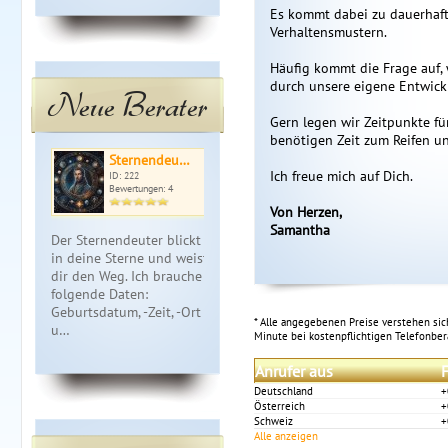
Es kommt dabei zu dauerhaft
Verhaltensmustern.
Häufig kommt die Frage auf,
durch unsere eigene Entwickl
Neue Berater
Gern legen wir Zeitpunkte fü
benötigen Zeit zum Reifen un
Sternendeu…
Anela
Ba
Ich freue mich auf Dich.
ID: 222
ID: 027
ID: 
Bewertungen: 4
Bewertungen: 0
Bewe
Von Herzen,
Samantha
Der Sternendeuter blickt
I´m your life Guide -
*** Hellsich
in deine Sterne und weist
ANELA. Du suchst
*** Ich scha
dir den Weg. Ich brauche
ORIENTIERUNG?
Ihres Leben
folgende Daten:
KLARHEIT und RUHE? Ich
Ihnen was i
Geburtsdatum, -Zeit, -Ort
spüre Dich und helfe
die weitere
* Alle angegebenen Preise verstehen sich
u…
innere Blockaden zu f…
Minute bei kostenpflichtigen Telefonbe
Anrufer aus
F
Deutschland
+
Österreich
+
Schweiz
+
Alle anzeigen