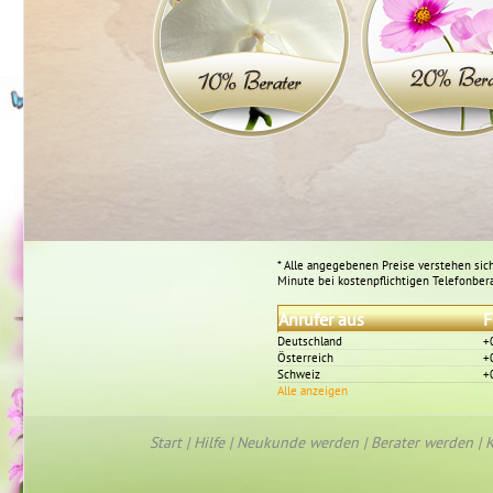
* Alle angegebenen Preise verstehen sich
Minute bei kostenpflichtigen Telefonber
Anrufer aus
F
Deutschland
+
Österreich
+
Schweiz
+
Alle anzeigen
Start
|
Hilfe
|
Neukunde werden
|
Berater werden
|
K