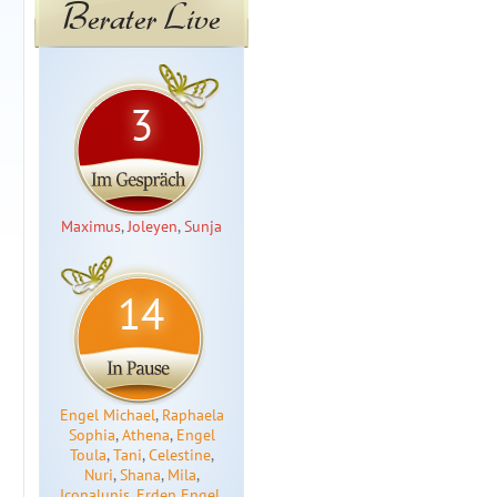
Berater Live
3
Maximus
,
Joleyen
,
Sunja
14
Engel Michael
,
Raphaela
Sophia
,
Athena
,
Engel
Toula
,
Tani
,
Celestine
,
Nuri
,
Shana
,
Mila
,
Iconalunis
,
Erden Engel
,