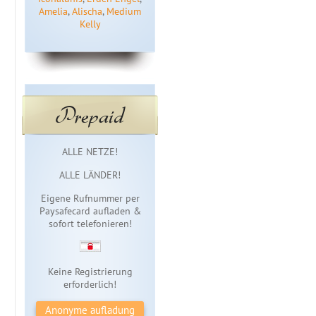
Amelia
,
Alischa
,
Medium
Kelly
Prepaid
Sofortzugang
ALLE NETZE!
ALLE LÄNDER!
Eigene Rufnummer per
Paysafecard aufladen &
sofort telefonieren!
Keine Registrierung
erforderlich!
Anonyme aufladung