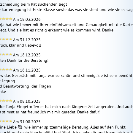
tscheidung beim Rat suchenden liegt

e kartenlegung ist Erste Klasse sowie das was sie sieht und wie sie es sag
Am 18.03.2026
nja hat wie immer mit ihrer einfühlsamkeit und Genauigkeit mir die Karte
legt. Und sie hat es richtig erkannt wie es kommen wird. Danke
Am 31.12.2025
lich, klar und liebevoll
Am 18.12.2025
elen Dank für die Beratung!
Am 18.11.2025
w das Gespräch mit Tanja war so schön und stimmig. Sie ist sehr bemüht 
r Legung 

d Beantwortung  der Fragen

nke
Am 08.10.2025
ebe Tanja Eingetroffen er hat mich nach längerer Zeit angerufen. Und auch
s stimmt er hat freundlich mit mir geredet. Danke dafür!
Am 31.08.2025
ine Liebe 🥰  wie immer spitzenmäßige Beratung. Alles auf den Punkt 
bracht und mein Bauchgefühl bestätigt! Ich danke dir und freue mich auf 