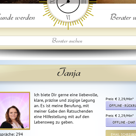
nde werden
Berater 
Tanja
Ich biete Dir gerne eine liebevolle,
Preis: € 2,29/Min
*
klare, präzise und zügige Legung
an. Es ist meine Berufung, mit
OFFLINE - RÜCKR
meiner Gabe den Ratsuchenden
Preis: € 2,29/Min
*
eine Hilfestellung mit auf den
Lebensweg zu geben.
OFFLINE - CHAT
spräche: 294
EMAIL SCHREIBE