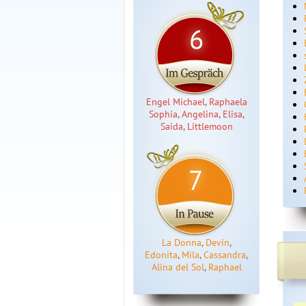
6
Engel Michael
,
Raphaela
Sophia
,
Angelina
,
Elisa
,
Saida
,
Littlemoon
7
La Donna
,
Devin
,
Edonita
,
Mila
,
Cassandra
,
Alina del Sol
,
Raphael