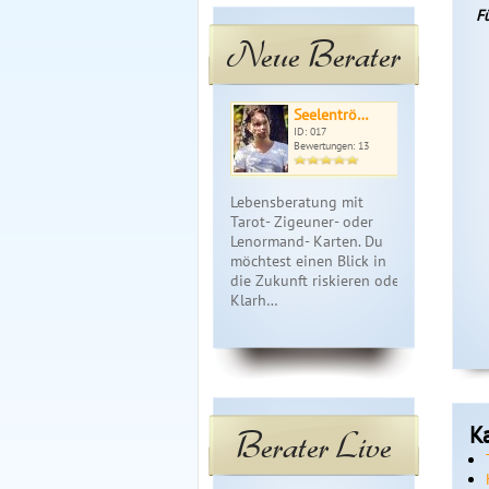
F
Neue Berater
Seelentrö…
Jos
ID: 017
ID: 
Bewertungen: 13
Bewe
Lebensberatung mit
Biete ganzhe
Tarot- Zigeuner- oder
ehrliche un
Lenormand- Karten. Du
Lebensberat
möchtest einen Blick in
Ebenen. Ger
die Zukunft riskieren oder
lösungsorien
Klarh…
Wertschät…
K
Berater Live