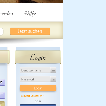
werden
Hilfe
Login
UF
Passwort vergessen?
oder
N