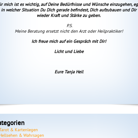
ür mich ist es wichtig, auf Deine Bedürfnisse und Wünsche einzugehen, eg
in welcher Situation Du Dich gerade befindest, Dich aufzubauen und Dir
wieder Kraft und Stärke zu geben.
P.S.
Meine Beratung ersetzt nicht den Arzt oder Heilpraktiker!
y
Enya
Lilly-Sonn…
160
ID: 136
ID: 268
Ich freue mich auf ein Gespräch mit Dir!
rtungen: 2
Bewertungen: 9
Bewertungen: 3
Licht und Liebe
itliche,
tgl erreichbar.
Freue mich, Dich auf
🔮 Mio 
d emphatische
tiefgründige
Deinen Weg ein Stück zu
Karten
ung auf allen
Emailberatungen
Begleiten
Botscha
Eure Tanja Heil
ne auch
Hohe Tr
tiert.
Spiritu
ategorien
Tarot & Kartenlegen
Hellsehen & Wahrsagen