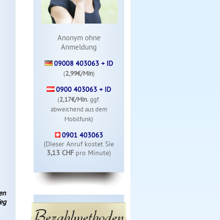
Anonym ohne
Anmeldung
09008 403063 + ID
(
2,99€/Min
)
0900 403063 + ID
(
2,17€/Min.
ggf.
abweichend aus dem
Mobilfunk)
0901 403063
(Dieser Anruf kostet Sie
3,13 CHF
pro Minute)
en
eg
Bezahlmethoden