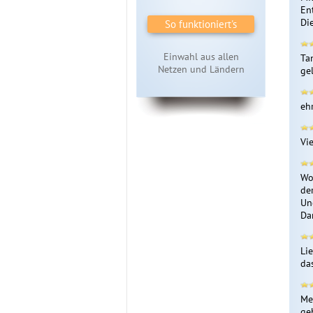
En
Di
So funktioniert's
Einwahl aus allen
Ta
Netzen und Ländern
ge
ehr
Vi
Wo
de
Un
Da
Li
da
Me
ge