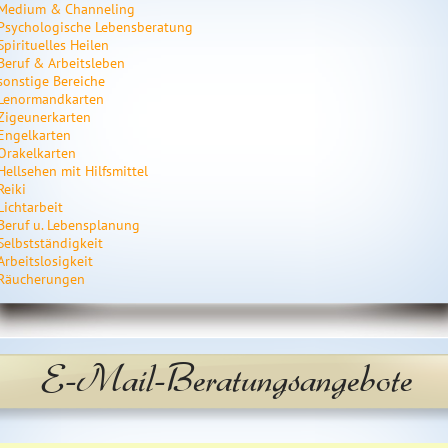
Medium & Channeling
Psychologische Lebensberatung
Spirituelles Heilen
Beruf & Arbeitsleben
sonstige Bereiche
Lenormandkarten
Zigeunerkarten
Engelkarten
Orakelkarten
Hellsehen mit Hilfsmittel
Reiki
Lichtarbeit
Beruf u. Lebensplanung
Selbstständigkeit
Arbeitslosigkeit
Räucherungen
E-Mail-Beratungsangebote