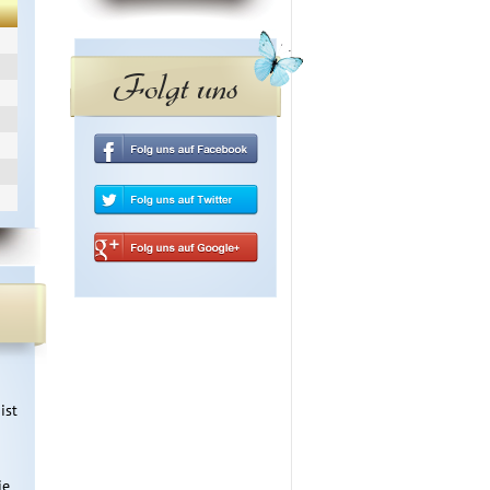
Folgt uns
st 
e 