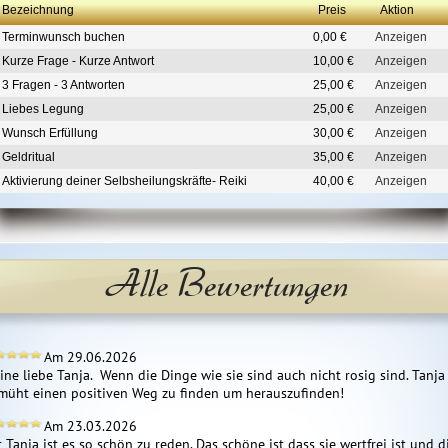
Bezeichnung
Preis
Aktion
Terminwunsch buchen
0,00 €
Anzeigen
Kurze Frage - Kurze Antwort
10,00 €
Anzeigen
3 Fragen - 3 Antworten
25,00 €
Anzeigen
Liebes Legung
25,00 €
Anzeigen
Wunsch Erfüllung
30,00 €
Anzeigen
Geldritual
35,00 €
Anzeigen
Aktivierung deiner Selbsheilungskräfte- Reiki
40,00 €
Anzeigen
Alle Bewertungen
Am 29.06.2026
ne liebe Tanja.  Wenn die Dinge wie sie sind auch nicht rosig sind. Tanja i
müht einen positiven Weg zu finden um herauszufinden!
Am 23.03.2026
 Tanja ist es so schön zu reden. Das schöne ist dass sie wertfrei ist und di