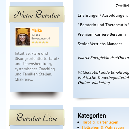
Zertifi
Neue Berater
Erfahrungen/ Ausbildungen:
* Beraterin und Therapeutin 
Maika
Josy
Am
Premium Karriere Beraterin
ID: 152
ID: 160
ID: 
Bewertungen: 4
Bewertungen: 2
Bewe
Senior Vertriebs Manager
Intuitive, klare und
Biete ganzheitliche,
Kartenmedi
Matrix-Energie
Mindset
Opern
lösungsorientierte Tarot-
ehrliche und emphatische
*Mystisches
und Lebensberatung,
Lebensberatung auf allen
liebevolle he
systemisches Coaching
Ebenen. Gerne auch
und hellfüh
Wildkräuterkunde
Ernährun
und Familien-Stellen,
lösungsorientiert.
Wegbegleitu
Praktische Trauerbegleiterin
Chakren-…
Wertschät…
Themen des 
Online- Marketing
Berater Live
Kategorien
Tarot & Kartenlegen
Hellsehen & Wahrsagen