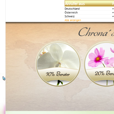
Anrufer aus
F
Deutschland
+
Österreich
+
Schweiz
+
Alle anzeigen
Chrona´s