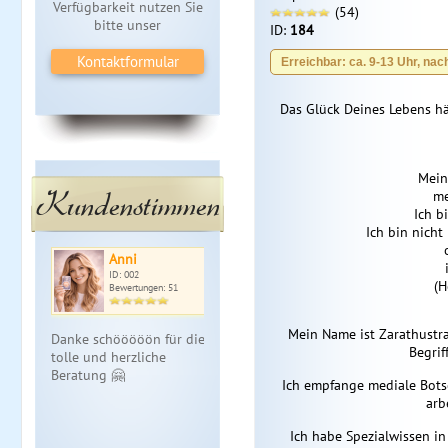
Verfügbarkeit nutzen Sie
(54)
bitte unser
ID:
184
Kontaktformular
Erreichbar: ca. 9-13 Uhr, nac
Das Glück Deines Lebens h
Mein
Kundenstimmen
me
Ich bi
Ich bin nicht
Anni
ID: 002
(H
Bewertungen: 51
Mein Name ist Zarathustra.
Danke schööööön für die
Begri
tolle und herzliche
Beratung 🤗
Ich empfange mediale Botsc
arb
Ich habe Spezialwissen in