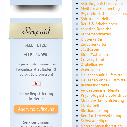
Astrologie & Horoskope
Medium & Channeling
Psychologische Lebensber
Spirituelles Heilen
Beruf & Arbeitsleben
Prepaid
sonstige Bereiche
Lenormandkarten
Kipperkarten
Sofortzugang
Zigeunerkarten
ALLE NETZE!
Skatkarten
Rider Waite Tarot
ALLE LÄNDER!
Crowley Tarot
Eigene Rufnummer per
Orakelkarten
Paysafecard aufladen &
Wahrsagen
sofort telefonieren!
Hellsehen mit Hilfsmittel
Hellsehen ohne Hilfsmittel
Jenseitskontakte
Aufgestiegener Meister
Keine Registrierung
Psychologische Soforthilfe
erforderlich!
Chakren-Harmonisierung
Lichtarbeit
Anonyme aufladung
Blockadelösung
Beruf u. Lebensplanung
Selbstständigkeit
Servicenummer
Unternehmensberatung