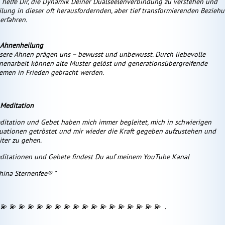
h helfe Dir, die Dynamik Deiner Dualseelenverbindung zu verstehen und
ilung in dieser oft herausfordernden, aber tief transformierenden Bezieh
erfahren.
 Ahnenheilung
sere Ahnen prägen uns – bewusst und unbewusst. Durch liebevolle
nenarbeit können alte Muster gelöst und generationsübergreifende
emen in Frieden gebracht werden.
 Meditation
ditation und Gebet haben mich immer begleitet, mich in schwierigen
tuationen getröstet und mir wieder die Kraft gegeben aufzustehen und
iter zu gehen.
ditationen und Gebete findest Du auf meinem YouTube Kanal
thina Sternenfee® "
 💫 💫 💫 💫 💫 💫 💫 💫 💫 💫 💫 💫 💫 💫 💫 💫 💫 💫
.