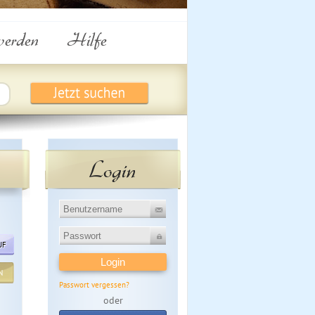
werden
Hilfe
Login
UF
N
Passwort vergessen?
oder