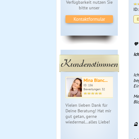
Verfügbarkeit nutzen Sie
bitte unser
ID
Kontaktformular
D
💜
Ic
Kundenstimmen
Ich
Mina Bianc…
be
ID: 156
Ei
Bewertungen: 32
Me
Bl
Vielen lieben Dank für
Deine Beratung! Hat mir
gut getan, gerne
wiedermal…alles Liebe!
🔮