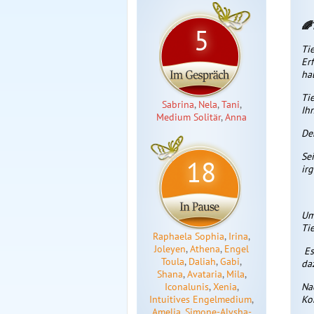
🌈
5
Ti
Er
ha
Ti
Sabrina
,
Nela
,
Tani
,
Ihn
Medium Solitär
,
Anna
De
Sei
18
ir
Um
Tie
Raphaela Sophia
,
Irina
,
Joleyen
,
Athena
,
Engel
Es
Toula
,
Daliah
,
Gabi
,
daz
Shana
,
Avataria
,
Mila
,
Iconalunis
,
Xenia
,
Na
Intuitives Engelmedium
,
Ko
Amelia
,
Simone-Alysha-