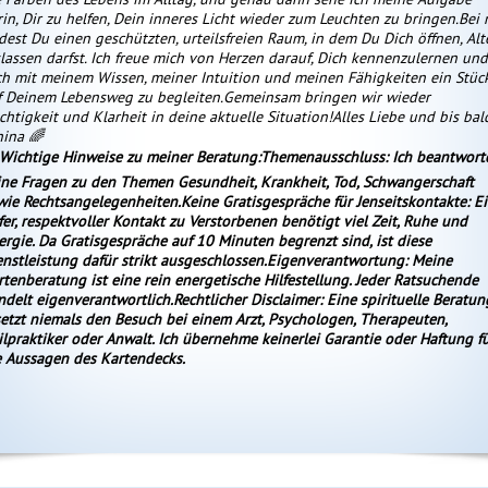
rin, Dir zu helfen, Dein inneres Licht wieder zum Leuchten zu bringen.Bei 
ndest Du einen geschützten, urteilsfreien Raum, in dem Du Dich öffnen, Alt
slassen darfst. Ich freue mich von Herzen darauf, Dich kennenzulernen und
ch mit meinem Wissen, meiner Intuition und meinen Fähigkeiten ein Stüc
f Deinem Lebensweg zu begleiten.Gemeinsam bringen wir wieder
chtigkeit und Klarheit in deine aktuelle Situation!Alles Liebe und bis bal
hina 🌈
Wichtige Hinweise zu meiner Beratung:Themenausschluss: Ich beantwort
ine Fragen zu den Themen Gesundheit, Krankheit, Tod, Schwangerschaft
wie Rechtsangelegenheiten.Keine Gratisgespräche für Jenseitskontakte: E
efer, respektvoller Kontakt zu Verstorbenen benötigt viel Zeit, Ruhe und
ergie. Da Gratisgespräche auf 10 Minuten begrenzt sind, ist diese
enstleistung dafür strikt ausgeschlossen.Eigenverantwortung: Meine
rtenberatung ist eine rein energetische Hilfestellung. Jeder Ratsuchende
ndelt eigenverantwortlich.Rechtlicher Disclaimer: Eine spirituelle Beratun
setzt niemals den Besuch bei einem Arzt, Psychologen, Therapeuten,
ilpraktiker oder Anwalt. Ich übernehme keinerlei Garantie oder Haftung f
e Aussagen des Kartendecks.