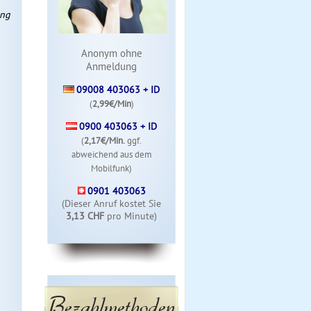
ung
Anonym ohne
Anmeldung
09008 403063 + ID
(
2,99€/Min
)
0900 403063 + ID
(
2,17€/Min.
ggf.
abweichend aus dem
Mobilfunk)
0901 403063
(Dieser Anruf kostet Sie
3,13 CHF
pro Minute)
Bezahlmethoden