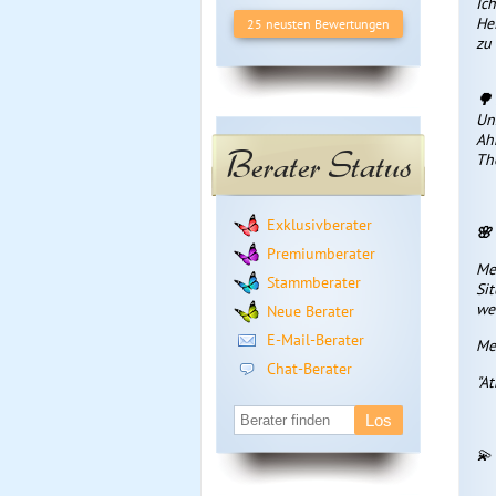
Ic
He
25 neusten Bewertungen
zu 
🌳
Un
Ah
Berater Status
Th
Exklusivberater
🌸
Premiumberater
Me
Stammberater
Si
we
Neue Berater
E-Mail-Berater
Me
Chat-Berater
"A
💫