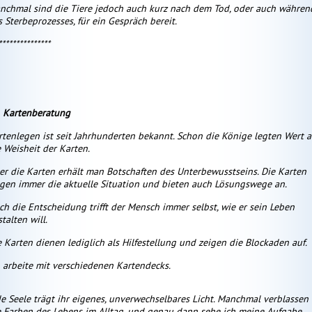
nchmal sind die Tiere jedoch auch kurz nach dem Tod, oder auch währen
s Sterbeprozesses, für ein Gespräch bereit.
***************
Kartenberatung
rtenlegen ist seit Jahrhunderten bekannt. Schon die Könige legten Wert a
e Weisheit der Karten.
er die Karten erhält man Botschaften des Unterbewusstseins. Die Karten
igen immer die aktuelle Situation und bieten auch Lösungswege an.
ch die Entscheidung trifft der Mensch immer selbst, wie er sein Leben
talten will.
e Karten dienen lediglich als Hilfestellung und zeigen die Blockaden auf.
h arbeite mit verschiedenen Kartendecks.
e Seele trägt ihr eigenes, unverwechselbares Licht. Manchmal verblassen
e Farben des Lebens im Alltag, und genau dann sehe ich meine Aufgabe