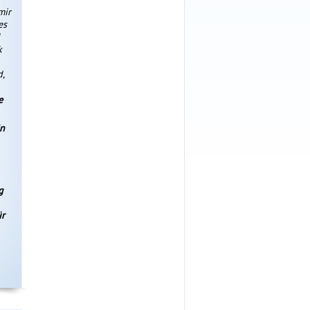
mir
es
k
d,
e
in
g
ür