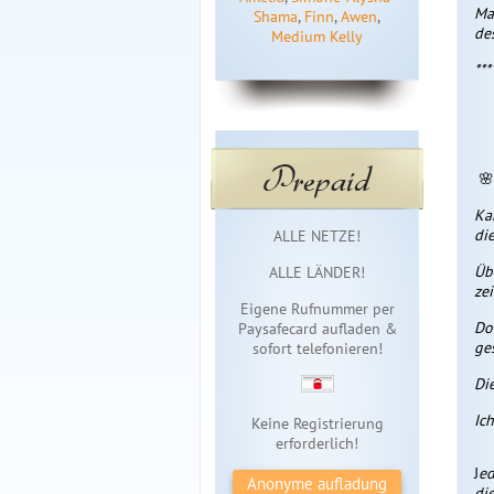
Ma
Shama
,
Finn
,
Awen
,
de
Medium Kelly
***
Prepaid
🌸
Ka
Sofortzugang
di
ALLE NETZE!
Üb
ALLE LÄNDER!
ze
Eigene Rufnummer per
Do
Paysafecard aufladen &
ges
sofort telefonieren!
Di
Ic
Keine Registrierung
erforderlich!
J
ed
Anonyme aufladung
di