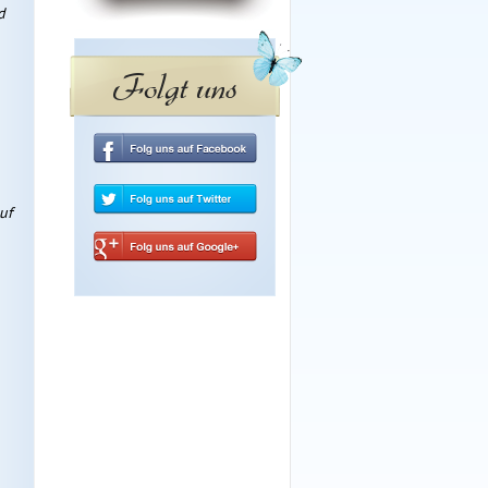
d
Folgt uns
uf