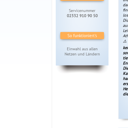
da
fi
Servicenummer
lo
02332 910 90 50
Di
au
Lei
So funktioniert's
At
⚠️
ke
Einwahl aus allen
so
Netzen und Ländern
ti
En
Di
Ka
ha
er
He
di