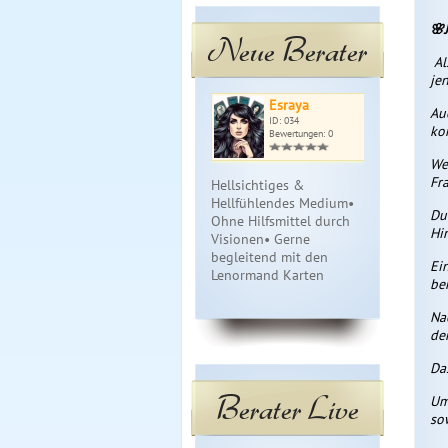
🌸
Neue Berater
Al
jen
Esraya
Int
Au
ID: 034
ID: 
ko
Bewertungen: 0
Bewe
We
Fr
Hellsichtiges &
Intuitives 
Hellfühlendes Medium•
Jenseitskont
Du
Ohne Hilfsmittel durch
Auflösung v
Hi
Visionen• Gerne
Energien un
begleitend mit den
energetische
Ei
Lenormand Karten
Seelen Rück
ber
Na
de
Da
Berater Live
Um
so