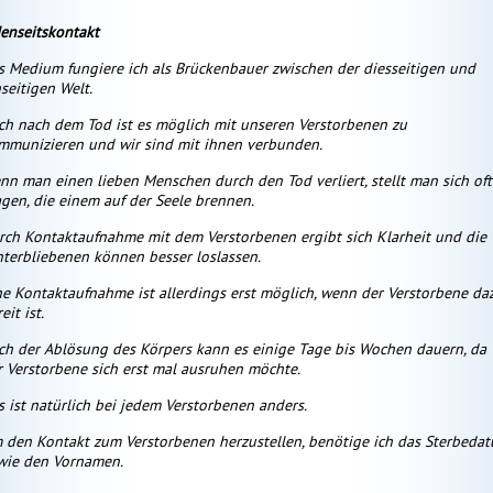
Jenseitskontakt
s Medium fungiere ich als Brückenbauer zwischen der diesseitigen und
seitigen Welt.
uitives…
Shelly
Seelentrö…
ch nach dem Tod ist es möglich mit unseren Verstorbenen zu
315
ID: 125
ID: 017
mmunizieren und wir sind mit ihnen verbunden.
rtungen: 20
Bewertungen: 10
Bewertungen: 13
nn man einen lieben Menschen durch den Tod verliert, stellt man sich oft
agen, die einem auf der Seele brennen.
Engelmedium,
***Liebevolle, treffsichere
Lebensberatung mit
🔮 Mio 
akte,
& lösungsorientierte
Tarot- Zigeuner- oder
Karten
rch Kontaktaufnahme mit dem Verstorbenen ergibt sich Klarheit und die
on negativen
Beratung zu Ihren
Lenormand- Karten. Du
Botscha
nterbliebenen können besser loslassen.
d
Themen*** Prof.
möchtest einen Blick in
Hohe Tr
n Angriffen,
Rundumblick ohne
die Zukunft riskieren oder
Spiritu
ne Kontaktaufnahme ist allerdings erst möglich, wenn der Verstorbene da
hol…
Vorabinfo** Liebe, …
Klarh…
eit ist.
ch der Ablösung des Körpers kann es einige Tage bis Wochen dauern, da
r Verstorbene sich erst mal ausruhen möchte.
s ist natürlich bei jedem Verstorbenen anders.
 den Kontakt zum Verstorbenen herzustellen, benötige ich das Sterbeda
wie den Vornamen.