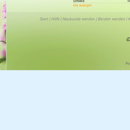
Schweiz
+
Alle anzeigen
Start
|
Hilfe
|
Neukunde werden
|
Berater werden
|
K
©
Po