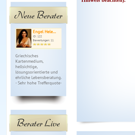
Hinweis beachten).
Neue Berater
Engel Hele…
Marlina
Nat
ID: 122
ID: 253
ID: 
Bewertungen: 11
Bewertungen: 10
Bewe
Griechisches
Kartenlegen, detaillierte
Liebevolle B
Kartenmedium,
und schnelle Antworten
Herz.Ich ste
hellsichtige,
per Telefon, Chat und E-
gerne mit d
lösungsorientierte und
Mail. Liebevoll,
Karten und H
ehrliche Lebensberatung.-
einfühlsam, treffsicher,
Seite. *Run
- Sehr hohe Trefferquote--.
Zeit…
…
D…
Berater Live