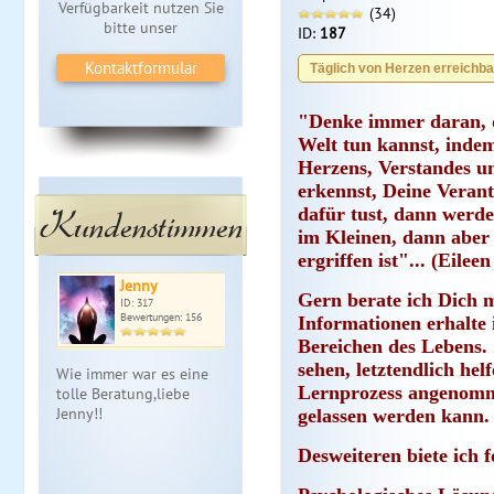
Verfügbarkeit nutzen Sie
(34)
bitte unser
ID:
187
Kontaktformular
Täglich von Herzen erreichbar
"Denke immer daran, d
Welt tun kannst, indem
Herzens, Verstandes u
erkennst, Deine Veran
Kundenstimmen
dafür tust, dann werde
im Kleinen, dann aber
ergriffen ist"... (Eilee
Jenny
Gern berate ich Dich 
ID: 317
Bewertungen: 156
Informationen erhalte 
Bereichen des Lebens. 
sehen, letztendlich hel
Wie immer war es eine
Lernprozess angenomme
tolle Beratung,liebe
Jenny!!
gelassen werden kann.
Desweiteren biete ich 