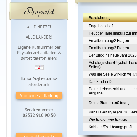
Prepaid
Bezeichnung
Sofortzugang
Engelbotschaft
ALLE NETZE!
Heutiger Tagesimpuls zur In
ALLE LÄNDER!
Emailberatung/2 Fragen
Eigene Rufnummer per
Emailberatung/3 Fragen
Paysafecard aufladen &
Der Blick ins neue Jahr 2026
sofort telefonieren!
Astrologisches/Psychol. Lösu
Seiten)
Was die Seele wirklich will!?!
Keine Registrierung
Das Kind in Dir
erforderlich!
Deine Lebenszahl und die d
Aufgabe
Anonyme aufladung
Deine Sternentoröffnung
Servicenummer
Kaballa-Analyse (ca. 20 Seit
02332 910 90 50
Wie tickt er, wie tickt sie!
Kabbala/Ps. Lösungsprofil
So funktioniert's