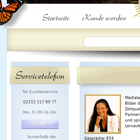
Startseite
Kunde werden
Servicetelefon
Tel. Kundenservice
Mediale
02332 517 89 77
Bilder d
Zeitqual
Mo.- Fr. 09-16 Uhr
Partner
und spi
OFFLINE
Lernauf
Ausserhalb der
Gespräche: 834