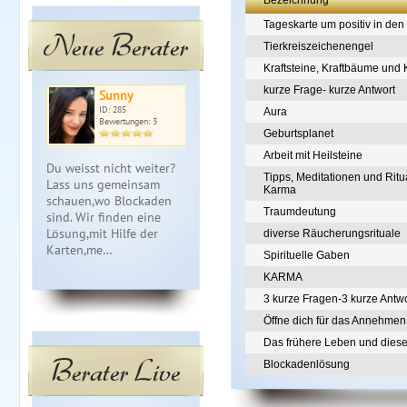
Bezeichnung
Tageskarte um positiv in den
Neue Berater
Tierkreiszeichenengel
Kraftsteine, Kraftbäume und K
kurze Frage- kurze Antwort
Sunny
Angellight
Ar
ID: 285
ID: 033
ID: 
Aura
Bewertungen: 3
Bewertungen: 0
Bewe
Geburtsplanet
Arbeit mit Heilsteine
Du weisst nicht weiter?
*** Himmlisches
20 Jahren a
Tipps, Meditationen und Ritu
Lass uns gemeinsam
Sprechmedium erwartet
Tv bekannt,a
Karma
schauen,wo Blockaden
dich *** Hab keine Angst
hellsichtige
Traumdeutung
sind. Wir finden eine
*** ich reiche dir die Hand
Wahrnehmu
Lösung,mit Hilfe der
*** am Ende wird imme
intuitivem
diverse Räucherungsrituale
Karten,me…
alles g…
Kartenlege
Spirituelle Gaben
KARMA
3 kurze Fragen-3 kurze Antw
Öffne dich für das Annehmen
Das frühere Leben und dies
Berater Live
Blockadenlösung