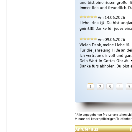
und bist eine riesen große Hi
immer lieb und freundlich. D
Am 14.06.2026
Liebe Irina 😘  Du bist ungla
geirrt!!!! Danke für jedes ein
Am 09.06.2026
Vielen Dank, meine Liebe 🫶  
Für die jahrelang Hilfe an de
Ich vertraue dir voll und ganz 
Dein Wort in Gottes Ohr 🙏  ♥ 
Danke fürs abholen. Du bist e
1
2
3
4
5
* Alle angegebenen Preise verstehen sich
Minute bei kostenpflichtigen Telefonbe
Anrufer aus
F