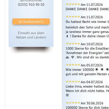
Servicenummer
02332 910 90 50
Am 11.07.2026
DANKE DANKE DANKE DANKE 
Am 11.07.2026
So funktioniert's
Du hattest Recht wie immer lie
heimlich den Sohn und macht 
ja sowieso immer ganz genau ☺ 
Einwahl aus allen
🌷 ! Danke für deine riesen U
Netzen und Ländern
Am 10.07.2026
1000 Sterne für die Emailberat
"Annehmen der Energien" zeig
🙏  🌹 . Wir sind dir so dankba
Am 05.07.2026
Wie immer 100000 🌟  🌟  🌟  
gut und mit ganzem Herzen dabe
Am 04.07.2026
Liebe Irina, wieder hattest du 
Wenn ich dich nicht hätte.  H
🌸 
Am 30.06.2026
100000 Sterne für dich liebe Ir