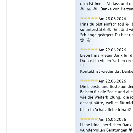
dich ist immer Verlass und du 
🫶  🙏  🫶 . Danke von Herzen
Am 28.06.2026
Irina du bist einfach toll 💫  
so unterstützt 🙏  🌸 . Und w
Schlange geärgert. Du bist unse
🌸  🌸 
Am 22.06.2026
Liebe Irina, vielen Dank für d
Du hast in vielen Sachen rech
!!! 

Kontakt ist wieder da . Danke
Am 22.06.2026
Die Liebste und Beste auf der 
Balsam für die Seele und alle
wie die Weiterbildung,  die i
gesagt hätte,  weil es für mich
bist ein Schatz liebe Irina 🫶
Am 15.06.2026
Liebe Irina,  herzlichen Dank
wundervollen Beratungen 🧡  