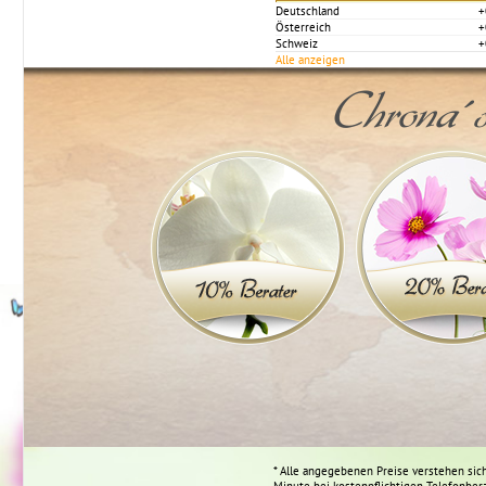
Deutschland
+
Österreich
+
Schweiz
+
Alle anzeigen
Chrona´s
* Alle angegebenen Preise verstehen sich