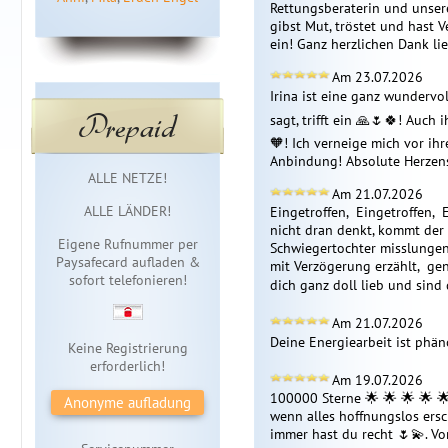
Rettungsberaterin und unsere 
gibst Mut, tröstet und hast V
ein! Ganz herzlichen Dank lie
Am 23.07.2026
Irina ist eine ganz wundervol
Prepaid
sagt, trifft ein 🙏🌷🍀! Auch
🧡! Ich verneige mich vor ih
Anbindung! Absolute Herzen
Sofortzugang
ALLE NETZE!
Am 21.07.2026
ALLE LÄNDER!
Eingetroffen,  Eingetroffen, 
nicht dran denkt, kommt der 
Eigene Rufnummer per
Schwiegertochter misslungen,
Paysafecard aufladen &
mit Verzögerung erzählt,  ge
sofort telefonieren!
dich ganz doll lieb und sind 
Am 21.07.2026
Deine Energiearbeit ist phäno
Keine Registrierung
erforderlich!
Am 19.07.2026
100000 Sterne 🌟 🌟 🌟 🌟 🌟 
Anonyme aufladung
wenn alles hoffnungslos ersc
immer hast du recht 🌷💫. 