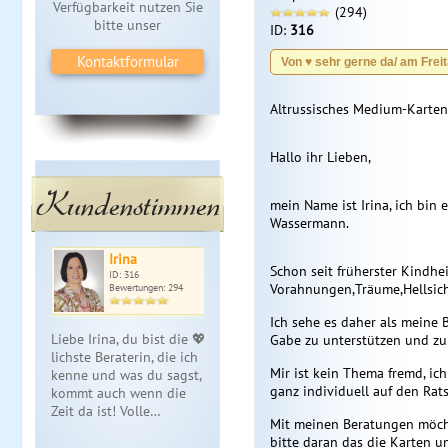
Verfügbarkeit nutzen Sie
(294)
bitte unser
ID:
316
Kontaktformular
Von ♥️ sehr gerne da/ am Frei
Altrussisches Medium-Kartenl
Hallo ihr Lieben,
Kundenstimmen
mein Name ist Irina, ich bin
Wassermann.
Irina
Schon seit früherster Kindhei
ID: 316
Vorahnungen,Träume,Hellsich
Bewertungen: 294
Ich sehe es daher als meine
Liebe Irina, du bist die 💖-
Gabe zu unterstützen und zu 
lichste Beraterin, die ich
Mir ist kein Thema fremd, ic
kenne und was du sagst,
ganz individuell auf den Rat
kommt auch wenn die
Zeit da ist! Volle…
Mit meinen Beratungen möchte
bitte daran das die Karten 