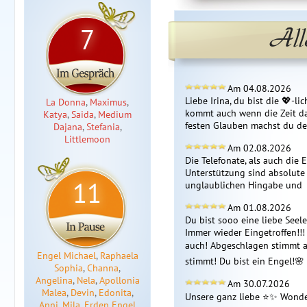
All
7
Am 04.08.2026
Liebe Irina, du bist die 💖-li
La Donna
,
Maximus
,
kommt auch wenn die Zeit da 
Katya
,
Saida
,
Medium
festen Glauben machst du de
Dajana
,
Stefania
,
Littlemoon
Am 02.08.2026
Die Telefonate, als auch die 
Unterstützung sind absolute S
11
unglaublichen Hingabe und  
Am 01.08.2026
Du bist sooo eine liebe Seele
Immer wieder Eingetroffen!!!
auch! Abgeschlagen stimmt auc
Engel Michael
,
Raphaela
stimmt! Du bist ein Engel!🌸
Sophia
,
Channa
,
Angelina
,
Nela
,
Apollonia
Am 30.07.2026
Malea
,
Devin
,
Edonita
,
Unsere ganz liebe ⭐️✨️ Wonde
Anni
,
Mila
,
Erden Engel