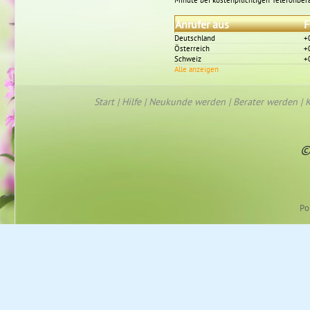
Minute bei kostenpflichtigen Telefonber
Anrufer aus
F
Deutschland
+
Österreich
+
Schweiz
+
Alle anzeigen
Start
|
Hilfe
|
Neukunde werden
|
Berater werden
|
K
©
Po