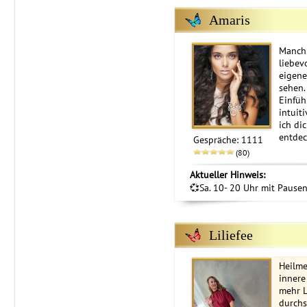
Amaris
Manchm
liebev
eigene
sehen.
Einfü
intuit
ich di
entde
Gespräche: 1111
(80)
Aktueller Hinweis:
💞Sa. 10- 20 Uhr mit Pausen 
Liliefee
Heilme
innere
mehr L
durchs