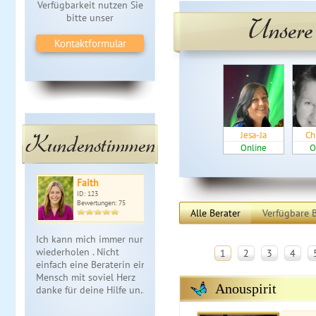
Verfügbarkeit nutzen Sie
bitte unser
Unsere
Kontaktformular
Kundenstimmen
Jesa-Ja
Ch
Online
O
Faith
ID: 123
Bewertungen: 75
Alle Berater
Verfügbare B
Ich kann mich immer nur
wiederholen . Nicht
1
2
3
4
einfach eine Beraterin ein
Mensch mit soviel Herz
Anouspirit
danke für deine Hilfe un…