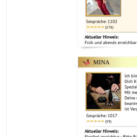
Gespräche: 1102
(176)
Aktueller Hinweis:
Früh und abends erreichbar
MINA
Ich bi
Dich K
Spezia
Mit me
Deine 
beantw
ist Ve
Gespräche: 1017
(59)
Aktueller Hinweis:
Flexibel erreichbar - Bitte R