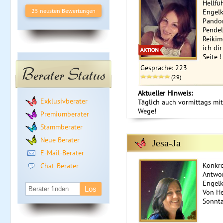
Hellfü
25 neusten Bewertungen
Engel
Pandor
Pendel
Reikim
ich dir
Seite !
Gespräche: 223
Berater Status
(29)
Aktueller Hinweis:
Exklusivberater
Täglich auch vormittags mit
Wege!
Premiumberater
Stammberater
Neue Berater
Jesa-Ja
E-Mail-Berater
Konkre
Chat-Berater
Antwor
Engelk
Von He
Sonnta