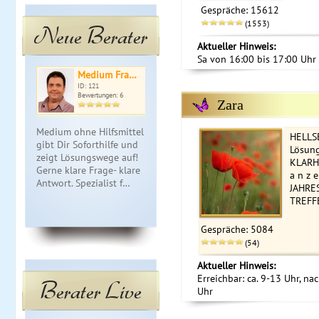
Gespräche: 15612
(1553)
Neue Berater
Aktueller Hinweis:
Sa von 16:00 bis 17:00 Uhr 
Medium Fra…
Samantha
Tie
ID: 121
ID: 023
ID: 
Bewertungen: 6
Bewertungen: 0
Bewe
Zara
Medium ohne Hilfsmittel
✨ Intensivreading Licht
Mit Zeit & H
HELLS
gibt Dir Soforthilfe und
& Schatten Arbeit für
ganz bei dir
Lösung
zeigt Lösungswege auf!
Deine Balance ✨
empfange fü
KLARHEI
Gerne klare Frage- klare
Dunkelheit ist nur ein
meine Lenor
a n z e
Antwort. Spezialist f…
anderes Licht,
Hellfühligke
JAHRE
Bewusstsein, Wa…
langjähr…
TREFF
Gespräche: 5084
(54)
Aktueller Hinweis:
Erreichbar: ca. 9-13 Uhr, na
Berater Live
Uhr