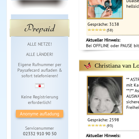
Dualse
hellsi
Prepaid
Gespräche: 3138
(58)
Aktueller Hinweis:
Sofortzugang
ALLE NETZE!
Bei OFFLINE oder PAUSE bit
ALLE LÄNDER!
Eigene Rufnummer per
Christiana van L
Paysafecard aufladen &
sofort telefonieren!
** AST
mit Ka
**!** 
AUSWA
Keine Registrierung
sicher
erforderlich!
Freihei
Anonyme aufladung
Gespräche: 2598
(93)
Servicenummer
02332 910 90 50
Aktueller Hinweis: