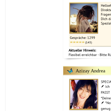
Hellse
️Direkt
Fragen
Dich da
Spezia
Gespräche: 1299
(145)
Aktueller Hinweis:
Flexibel erreichbar - Bitte 
Azizay Andrea
SPECI
🪶 ich
PASST 
*Deine
🪶 *No
genug 