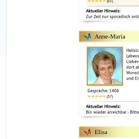
(85)
Aktueller Hinweis:
Zur Zeit nur sporadisch onl
Anne-Maria
Hellsi
Lebens
Liebev
dort a
Wunsc
und En
Gespräche: 1406
(37)
Aktueller Hinweis:
Bin wieder erreichbar - Bitt
Elisa