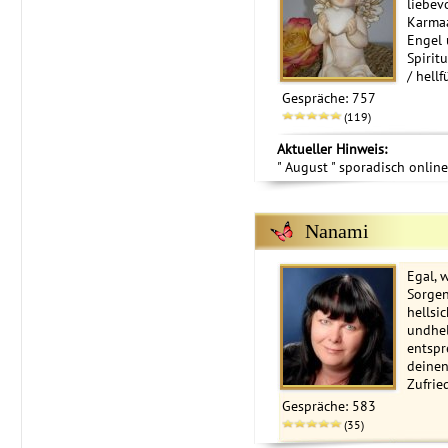
liebev
Karmaa
Engel u
Spirit
/ hellf
Gespräche: 757
(119)
Aktueller Hinweis:
" August " sporadisch online
Nanami
Egal, 
Sorgen
hellsic
undhel
entspr
deine
Zufrie
Gespräche: 583
(35)