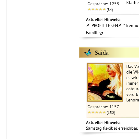
Klarhei
Gespräche: 1253
(84)
Aktueller Hinweis:
🪶 PROFIL LESEN🪶 *Trennun
Familieღ
Saida
Das Vo
die Wi
es wir
immer 
osteur
vererbt
Lenor
Gespräche: 1157
(132)
Aktueller Hinweis:
Samstag flexibel erreichbar.