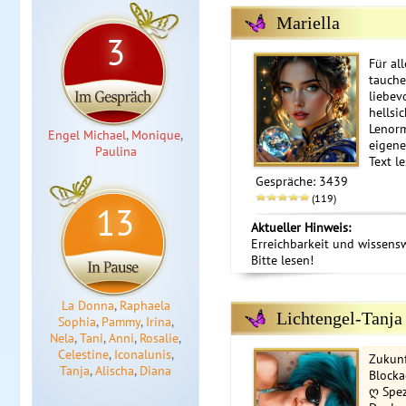
Mariella
3
Für all
tauche
liebev
hellsi
Lenorm
Engel Michael
,
Monique
,
eigene
Paulina
Text l
Gespräche: 3439
(119)
13
Aktueller Hinweis:
Erreichbarkeit und wissens
Bitte lesen!
La Donna
,
Raphaela
Lichtengel-Tanja
Sophia
,
Pammy
,
Irina
,
Nela
,
Tani
,
Anni
,
Rosalie
,
Celestine
,
Iconalunis
,
Zukunf
Tanja
,
Alischa
,
Diana
Block
ღ Spez