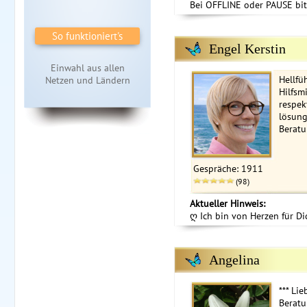
Bei OFFLINE oder PAUSE bit
So funktioniert's
Engel Kerstin
Einwahl aus allen
Hellfü
Netzen und Ländern
Hilfsm
respek
lösung
Berat
Gespräche: 1911
(98)
Aktueller Hinweis:
ღ Ich bin von Herzen für Di
Angelina
*** Lie
Beratu