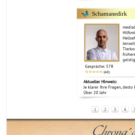
Schamanedirk
media
Hilfsm
Hellse
Jensei
Tierko
früher
geisti
Gespräche: 578
(40)
Aktueller Hinweis:
Je klarer Ihre Fragen, desto
Über 20 Jahr
1
2
3
4
Chrona´s