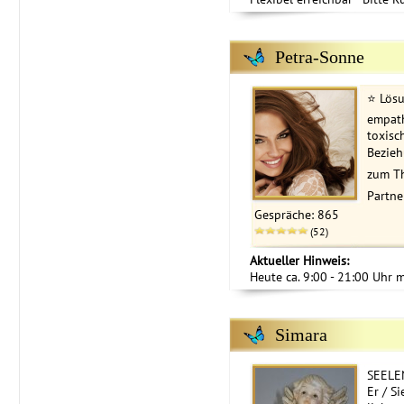
Petra-Sonne
⭐ ️Lös
empath
toxisc
Bezieh
zum Th
Partner
Gespräche: 865
(52)
Aktueller Hinweis:
Heute ca. 9:00 - 21:00 Uhr 
Simara
SEELEN
Er / Si