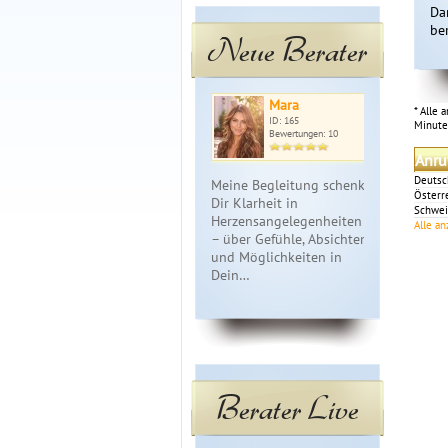
Da
be
Neue Berater
Mara
Nat
* Alle 
ID: 165
ID: 
Minute
Bewertungen: 10
Bewe
Anru
Deutsc
Meine Begleitung schenkt
Liebevolle B
Österr
Dir Klarheit in
Herz.Ich ste
Schwei
Herzensangelegenheiten
gerne mit d
Alle a
– über Gefühle, Absichten
Karten und H
und Möglichkeiten in
Seite. *Run
Dein…
…
Berater Live