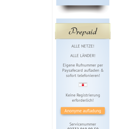
Prepaid
Sofortzugang
ALLE NETZE!
ALLE LÄNDER!
Eigene Rufnummer per
Paysafecard aufladen &
sofort telefonieren!
Keine Registrierung
erforderlich!
Anonyme aufladung
Servicenummer