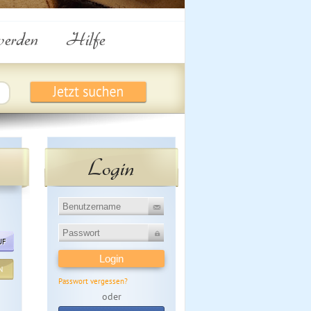
werden
Hilfe
Login
UF
N
Passwort vergessen?
oder