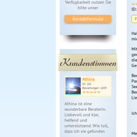
Verfügbarkeit nutzen Sie
bitte unser
ID
Kontaktformular
F
Ha
mi
Mi
ge
Kundenstimmen
di
Ge
Ber
Athina
Pa
ID: 261
Se
Bewertungen: 1659
Be
Li
Athina ist eine
wunderbare Beraterin.
Ic
Liebevoll und klar,
helfend und
unterstützend. Wie toll,
dass ich sie gefunden
Me
ha…