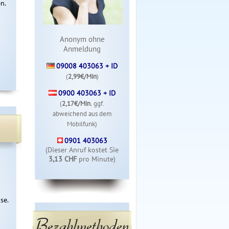
n.
Anonym ohne
Anmeldung
09008 403063 + ID
(
2,99€/Min
)
0900 403063 + ID
(
2,17€/Min.
ggf.
abweichend aus dem
Mobilfunk)
0901 403063
(Dieser Anruf kostet Sie
3,13 CHF
pro Minute)
e. 
Bezahlmethoden