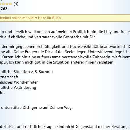
(3)
:
268
lexibel online mit viel ♥️ Herz für Euch
llo und herzlich willkommen auf meinem Profil. Ich bin die Lilly und freue
ch auf ehrliche und vertrauensvolle Gespräche mit Dir.
t der mir gegebenen Hellfühligkeit und Hochsensibilität beantworte ich D
rne alle Deine Fragen die Dir auf der Seele liegen. Unterstützend lege ich
e Karten. Ich bin eine aufmerksame, verständnisvolle Zuhörerin mit feine
spür. Ich kann mich gut in die Situation anderer hineinversetzen.
ufliche Situation z. B. Burnout
rtnerschaft
elisches Wohlbefinden
rufliche Veränderung
ebe
h unterstütze Dich gerne auf Deinem Weg.
dizinisch und rechtliche Fragen sind nicht Gegenstand meiner Beratung.