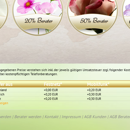
angegebenen Preise verstehen sich inkl. der jeweils gültigen Umsatzsteuer zzgl. folgender Kos
bei kostenpflichtigen Telefonberatungen.
fer aus
Festnetz*
Mobilfunk*
hland
+0,00 EUR
+0,20 EUR
ich
+0,20 EUR
+0,30 EUR
z
+0,20 EUR
+0,30 EUR
zeigen
werden
|
Berater werden
|
Kontakt
|
Impressum
|
AGB Kunden
|
AGB Berate