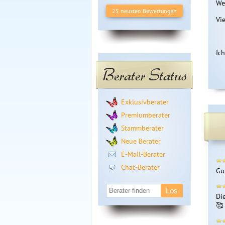
We
25 neusten Bewertungen
Vi
Ic
Berater Status
Exklusivberater
Premiumberater
Stammberater
Neue Berater
E-Mail-Berater
Chat-Berater
Gu
Di
🥰 