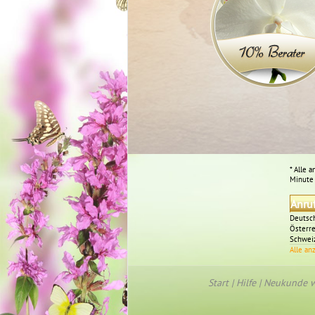
* Alle 
Minute 
Anru
Deutsc
Österre
Schwei
Alle an
Start
|
Hilfe
|
Neukunde 