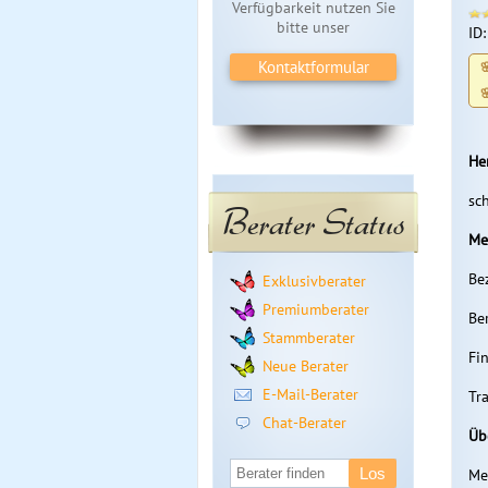
Verfügbarkeit nutzen Sie
bitte unser
ID
Kontaktformular


He
sc
Berater Status
Me
Be
Exklusivberater
Premiumberater
Be
Stammberater
Fi
Neue Berater
E-Mail-Berater
Tr
Chat-Berater
Üb
Me