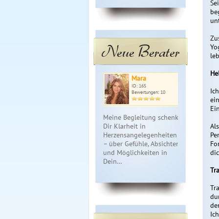
Se
be
un
Zu
Neue Berater
Yo
le
He
Mara
Si
ID: 165
ID: 
Ic
Bewertungen: 10
Bewe
ei
Ein
Meine Begleitung schenkt
💗 Sein/ Ihr
Dir Klarheit in
Geständnis a
Al
Herzensangelegenheiten
kann Er / Sie
Pe
– über Gefühle, Absichten
sagen. Was 
Fo
und Möglichkeiten in
fühlt Er / Si
di
Dein…
Tr
Tra
du
de
Ic