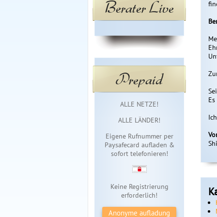
Berater Live
fi
Be
Me
Eh
Un
Prepaid
Zu
Se
Es
Sofortzugang
ALLE NETZE!
Ic
ALLE LÄNDER!
Vo
Eigene Rufnummer per
Shi
Paysafecard aufladen &
sofort telefonieren!
Keine Registrierung
K
erforderlich!
Anonyme aufladung