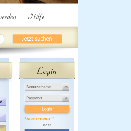
werden
Hilfe
Login
UF
Passwort vergessen?
oder
N