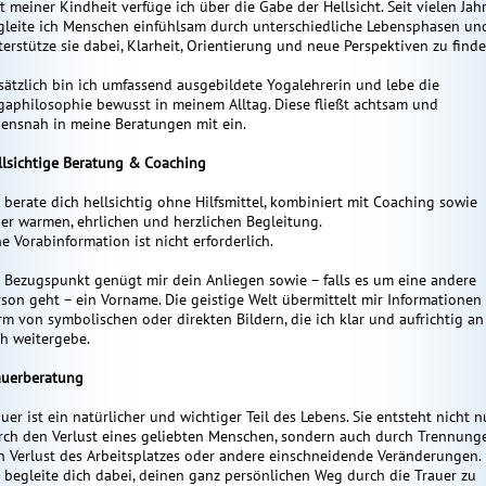
it meiner Kindheit verfüge ich über die Gabe der Hellsicht. Seit vielen Jah
gleite ich Menschen einfühlsam durch unterschiedliche Lebensphasen un
terstütze sie dabei, Klarheit, Orientierung und neue Perspektiven zu finde
sätzlich bin ich umfassend ausgebildete Yogalehrerin und lebe die
gaphilosophie bewusst in meinem Alltag. Diese fließt achtsam und
bensnah in meine Beratungen mit ein.
llsichtige Beratung & Coaching
enna Mar…
Yamuna
Riana
012
ID: 148
ID: 117
h berate dich hellsichtig ohne Hilfsmittel, kombiniert mit Coaching sowie
rtungen: 3
Bewertungen: 1
Bewertungen: 0
ner warmen, ehrlichen und herzlichen Begleitung.
e Vorabinformation ist nicht erforderlich.
 verborgenes
Spezialistin für
Hier bekommst du
Ich bin
n dich. Was
s Bezugspunkt genügt mir dein Anliegen sowie – falls es um eine andere
Liebeskummer und
Antworten auf ungelöste
Schama
 dir nicht
rson geht – ein Vorname. Die geistige Welt übermittelt mir Informationen 
Blockaden. Ich möchte Sie
Fragen. Liebe und
Buchaut
denkt und
rm von symbolischen oder direkten Bildern, die ich klar und aufrichtig an
mit meiner über
Partnerschaft, Beruf,
jemand,
e aktuell…
ch weitergebe.
2ojährigen
Familie, Finanzen deine
Wahrhei
BERUFSERFAHRUNG,
persönliche …
statt Gl
auerberatung
ausgeprägte…
uer ist ein natürlicher und wichtiger Teil des Lebens. Sie entsteht nicht n
rch den Verlust eines geliebten Menschen, sondern auch durch Trennung
n Verlust des Arbeitsplatzes oder andere einschneidende Veränderungen.
h begleite dich dabei, deinen ganz persönlichen Weg durch die Trauer zu