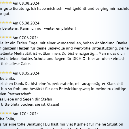
Am 08.08.2024
hr gute Beratung. Ich habe mich sehr wohlgefühlt und es ging mir nachde
r gut.
Am 03.08.2024
p Beraterin. Kann ich nur weiter empfehlen!
Am 07.06.2024
ila ist ein Erden-Engel mit einer wundervollen, hohen Anbindung. Danke 
n ganzem Herzen für deine liebevolle und wertvolle Unterstützung. Deine 
zellente Medialität ist vollkommen. Du bist einzigartig... Man muss dich 
lbst erleben. Gottes Schutz und Segen für DICH ❣  hier anrufen - einfach 
tlich, diese Gabe.
Am 08.05.2024
be Shila,

zlichen Dank. Du bist eine Superberaterin, mit ausgeprägter Klarsicht! 

h bin so froh und bestärkt für den Entwicklungsweg in meine zukünftige 
len Partnerschaft.

es Liebe und Segen dir, Stefan

 bitte Shila buchen, sie ist Klasse!    
Am 17.04.2024
be Shila,

 für eine tolle Beratung! Du hast mir viel Klarheit für meine Situation 