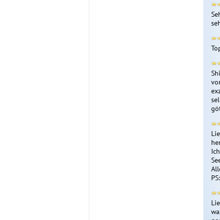
Se
seh
To
Sh
vo
ex
se
göt
Lie
her
Ic
See
All
PS:
Lie
was