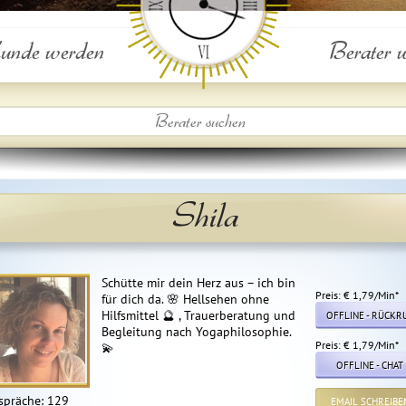
nde werden
Berater 
Shila
Schütte mir dein Herz aus – ich bin
Preis: € 1,79/Min
*
für dich da. 🌸 Hellsehen ohne
Hilfsmittel 🔮 , Trauerberatung und
OFFLINE - RÜCKR
Begleitung nach Yogaphilosophie.
Preis: € 1,79/Min
*
💫
OFFLINE - CHAT
spräche: 129
EMAIL SCHREIBE