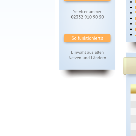
Servicenummer
02332 910 90 50
So funktioniert's
Einwahl aus allen
Netzen und Ländern