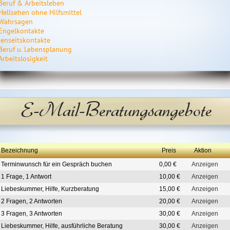
Beruf & Arbeitsleben
Hellsehen ohne Hilfsmittel
Wahrsagen
Engelkontakte
Jenseitskontakte
Beruf u. Lebensplanung
Arbeitslosigkeit
E-Mail-Beratungsangebote
Bezeichnung
Preis
Aktion
Terminwunsch für ein Gespräch buchen
0,00 €
Anzeigen
1 Frage, 1 Antwort
10,00 €
Anzeigen
Liebeskummer, Hilfe, Kurzberatung
15,00 €
Anzeigen
2 Fragen, 2 Antworten
20,00 €
Anzeigen
3 Fragen, 3 Antworten
30,00 €
Anzeigen
Liebeskummer, Hilfe, ausführliche Beratung
30,00 €
Anzeigen