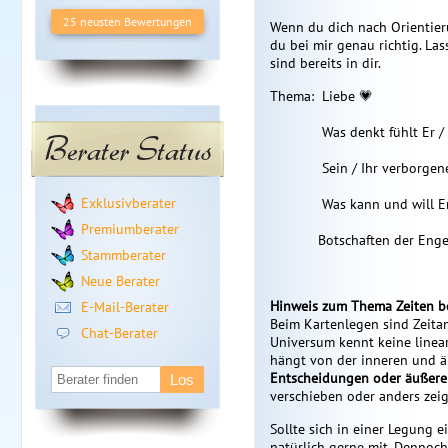
25 neusten Bewertungen
Wenn du dich nach Orientieru
du bei mir genau richtig. La
sind bereits in dir.
Thema: Liebe 💗
Was denkt fühlt Er / 
Berater Status
Sein / Ihr verborgenes
Exklusivberater
Was kann und will Er / S
Premiumberater
Botschaften der Engel was
Stammberater
Neue Berater
Hinweis zum Thema Zeiten b
E-Mail-Berater
Beim Kartenlegen sind Zeita
Chat-Berater
Universum kennt keine linear
hängt von der inneren und 
Entscheidungen oder äußere 
verschieben oder anders zeig
Sollte sich in einer Legung ei
natürlich gerne mit. Dennoch