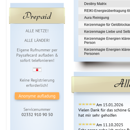
Destiny Matrix
REIKI-Energieübertragung 6
Prepaid
Aura Reinigung
Kerzenmagie für Geldblocka
Sofortzugang
ALLE NETZE!
Kerzenmagie Liebe und Selb
Kerzenmagie Energien klären
ALLE LÄNDER!
Person
Eigene Rufnummer per
Kerzenmagie Energien klären
Personen
Paysafecard aufladen &
sofort telefonieren!
All
Keine Registrierung
erforderlich!
Anonyme aufladung
Am 15.01.2026
Servicenummer
Vielen Dank für das schöne Ge
02332 910 90 50
hat mir sehr geholfen
Am 11.10.2025