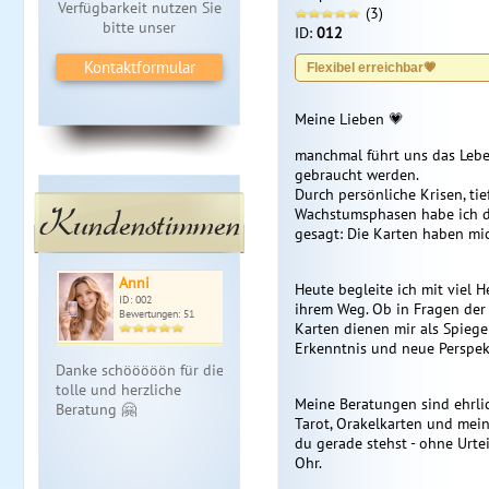
Verfügbarkeit nutzen Sie
(3)
bitte unser
ID:
012
Kontaktformular
Flexibel erreichbar💗
Meine Lieben 💗
manchmal führt uns das Lebe
gebraucht werden.
Durch persönliche Krisen, ti
Kundenstimmen
Wachstumsphasen habe ich d
gesagt: Die Karten haben mi
Anni
Heute begleite ich mit viel 
ID: 002
ihrem Weg. Ob in Fragen der 
Bewertungen: 51
Karten dienen mir als Spiege
Erkenntnis und neue Perspek
Danke schööööön für die
tolle und herzliche
Meine Beratungen sind ehrlich
Beratung 🤗
Tarot, Orakelkarten und mein
du gerade stehst - ohne Urtei
Ohr.