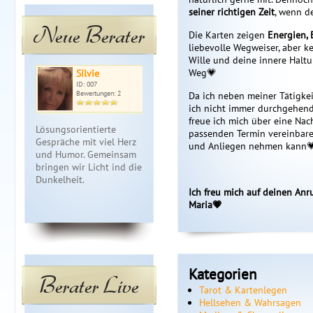
seiner richtigen Zeit
, wenn d
Neue Berater
Die Karten zeigen
Energien,
liebevolle Wegweiser, aber k
Wille und deine innere Haltu
Weg💗
Silvie
Schlüssel…
Ni
ID: 007
ID: 314
ID: 
Bewertungen: 2
Bewertungen: 5
Bewe
Da ich neben meiner Tätigkei
ich nicht immer durchgehend o
freue ich mich über eine Nac
Lösungsorientierte
Erkennen und Auflösen
Hellsehen o
passenden Termin vereinbaren
Gespräche mit viel Herz
von Symbiosemustern, die
Hilfsmittel,
und Anliegen nehmen kann
und Humor. Gemeinsam
dich abhalten mit deinem
Jenseitskont
bringen wir Licht ind die
wahen Selbst verbunden
Engelsbotsch
Dunkelheit.
zu sein. Zurück zu dein…
Auflösungen
Ich freu mich auf deinen Anr
Maria💗
Kategorien
Berater Live
Tarot & Kartenlegen
Hellsehen & Wahrsagen