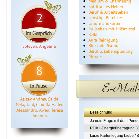
Medium & Channeling
Spirituelles Heilen
Beruf & Arbeitsleben
2
sonstige Bereiche
Lenormandkarten
Hellsehen mit Hilfsmittel
Reiki
Aura-Reinigung
Blockadelösung
Joleyen
,
Angelina
Beruf u. Lebensplanung
Rituale
8
E-Mail-
Azizay Andrea
,
Saida
,
Nela
,
Tani
,
Claudia Hader
,
Alessandro
,
Awen
,
Teresa
Bezeichnung
Ananda
Ja nein Frage mit dem Pende
REIKI -Energieübetragung 3
kurze Kartenlegung Liebe / B