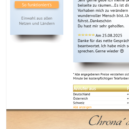
Sehr gerne gebe ich meine B
So funktioniert's
beiseite zu räumen...Es ist d
Vorhaben mich zu verändern a
wundervoller Mensch bist..U
Einwahl aus allen
führst..Dankeschön 

Netzen und Ländern
Du hast mir sehr geholfen.
Am 25.08.2025
Danke für das nette Gespräch
beantwortet. Ich habe mich s
sprechen. Gerne wieder 😍 
* Alle angegebenen Preise verstehen sich
Minute bei kostenpflichtigen Telefonbe
Anrufer aus
F
Deutschland
+
Österreich
+
Schweiz
+
Alle anzeigen
Chrona´s