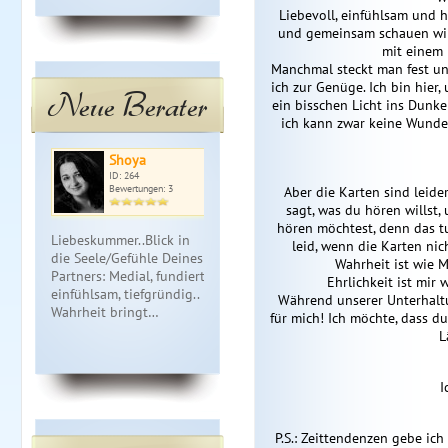
Liebevoll, einfühlsam und h
und gemeinsam schauen wir, 
mit einem 
Manchmal steckt man fest und
ich zur Genüge. Ich bin hier
Neue Berater
ein bisschen Licht ins Dunke
ich kann zwar keine Wunder
Shoya
Andre Auri…
Er
ID: 264
ID: 126
ID: 
Bewertungen: 3
Bewertungen: 0
Bewe
Aber die Karten sind leide
sagt, was du hören willst,
hören möchtest, denn das t
Liebeskummer..Blick in
Seit 3 Jahren begleite ich
Als geprüfte
leid, wenn die Karten nic
die Seele/Gefühle Deines
Menschen, Antworten zu
stehe ich je
Wahrheit ist wie M
Partners: Medial, fundiert,
finden, Chancen zu
aufrichtig z
Ehrlichkeit ist mir 
einfühlsam, tiefgründig..
erkennen und neues Licht
biete mit m
Während unserer Unterhaltu
Wahrheit bringt…
ins Leben zu bringen –
jederzeit re
für mich! Ich möchte, dass d
m…
L
I
P.S.: Zeittendenzen gebe ic