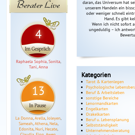
Berater Live
daran, das Universum hat se
unserem Handeln ein bissc
oder weniger schnell eintri
Hand. Es gibt ke
Wenn ich nicht sofort a
4
ungeduldig – ich antworte
Bewertu
Raphaela Sophia
,
Sonita
,
Tani
,
Anna
Kategorien
Tarot & Kartenlegen
13
Psychologische Lebensber
Beruf & Arbeitsleben
sonstige Bereiche
Lenormandkarten
Engelkarten
Orakelkarten
La Donna
,
Arella
,
Joleyen
,
Beruf u. Lebensplanung
Sameah
,
Athena
,
Nela
,
Selbstständigkeit
Edonita
,
Nuri
,
Hecate
,
Unternehmensberatung
Claudia
,
Finn
,
Awen
,