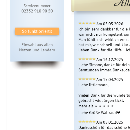
All
Servicenummer
02332 910 90 50
Am 05.05.2026
Ich bin sehr dankbar für die 
So funktioniert's
war nicht nur kompetent, son
Man fühlt sich wirklich erns
Einwahl aus allen
hat mir, wie schnell und kla
Netzen und Ländern
lieben Dank für die Hilfe – 
Am 16.12.2025
Liebe Simone, danke für deine
Beratungen immer. Danke, dan
Am 15.04.2025
Liebe littlemoon,

Vielen Dank für die wunderba
gebracht wie Jürgen tickt.

Mehr als ⭐ ️⭐ ️⭐ ️⭐ ️⭐ ️

Liebe Grüße Waltraud❤ ️
Am 05.01.2025
Dankeschön für das schöne Ge