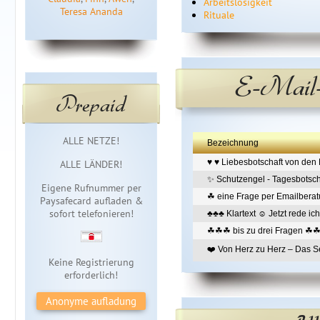
Arbeitslosigkeit
Teresa Ananda
Rituale
E-Mail-
Prepaid
Sofortzugang
ALLE NETZE!
Bezeichnung
♥ ♥ Liebesbotschaft von den 
ALLE LÄNDER!
✨ Schutzengel - Tagesbotsch
Eigene Rufnummer per
☘ eine Frage per Emailbera
Paysafecard aufladen &
sofort telefonieren!
♣♣♣ Klartext ☺ Jetzt rede
☘☘☘ bis zu drei Fragen ☘
❤️ Von Herz zu Herz – Das 
Keine Registrierung
erforderlich!
Anonyme aufladung