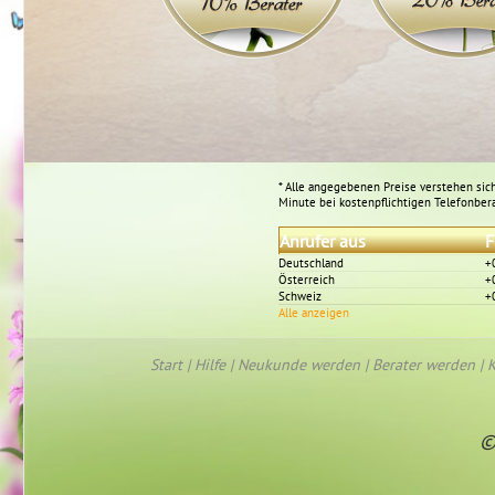
* Alle angegebenen Preise verstehen sich
Minute bei kostenpflichtigen Telefonber
Anrufer aus
F
Deutschland
+
Österreich
+
Schweiz
+
Alle anzeigen
Start
|
Hilfe
|
Neukunde werden
|
Berater werden
|
K
©