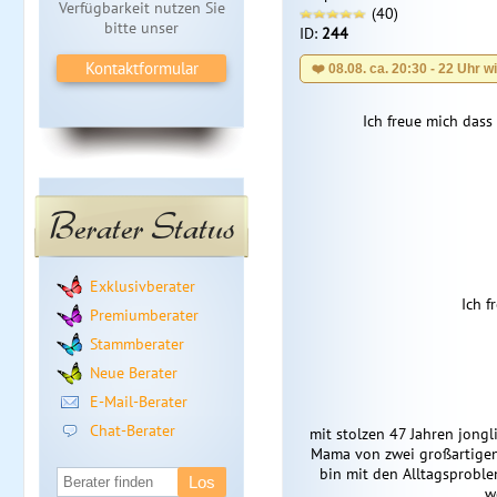
Verfügbarkeit nutzen Sie
(40)
bitte unser
ID:
244
Kontaktformular
❤️ 08.08. ca. 20:30 - 22 Uhr w
Ich freue mich dass
Berater Status
Exklusivberater
Ich f
Premiumberater
Stammberater
Neue Berater
E-Mail-Berater
Chat-Berater
mit stolzen 47 Jahren jongli
Mama von zwei großartigen 
bin mit den Alltagsproble
w