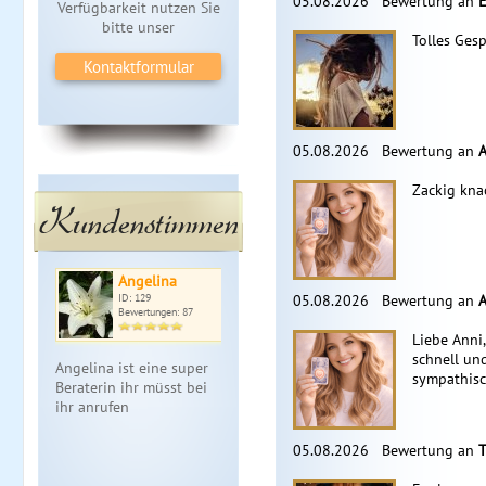
05.08.2026
Bewertung an
E
Verfügbarkeit nutzen Sie
bitte unser
Tolles Ges
Kontaktformular
05.08.2026
Bewertung an
A
Zackig kna
Kundenstimmen
Angelina
ID: 129
05.08.2026
Bewertung an
A
Bewertungen: 87
Liebe Anni,
schnell un
Angelina ist eine super
sympathisc
Beraterin ihr müsst bei
ihr anrufen
05.08.2026
Bewertung an
T