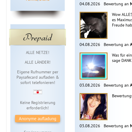
04.08.2026
Bewertung an
Wow ALLES 
es Maximus
Freude hab
Prepaid
04.08.2026
Bewertung an
A
Sofortzugang
ALLE NETZE!
Was für ein
sage DANKE
ALLE LÄNDER!
Eigene Rufnummer per
Paysafecard aufladen &
sofort telefonieren!
03.08.2026
Bewertung an
A
Bewertungs
Keine Registrierung
erforderlich!
Anonyme aufladung
03.08.2026
Bewertung an