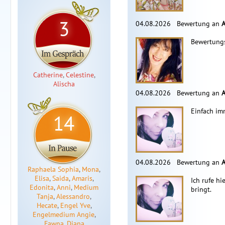
3
04.08.2026
Bewertung an
A
Bewertung
Catherine
,
Celestine
,
Alischa
04.08.2026
Bewertung an
A
Einfach imm
14
04.08.2026
Bewertung an
A
Raphaela Sophia
,
Mona
,
Elisa
,
Saida
,
Amaris
,
Ich rufe hi
Edonita
,
Anni
,
Medium
bringt.
Tanja
,
Alessandro
,
Hecate
,
Engel Yve
,
Engelmedium Angie
,
Fawna
,
Diana