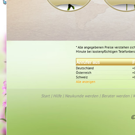
* Alle angegebenen Preise verstehen sich
Minute bei kostenpflichtigen Telefonber
Anrufer aus
F
Deutschland
+
Österreich
+
Schweiz
+
Alle anzeigen
Start
|
Hilfe
|
Neukunde werden
|
Berater werden
|
K
©