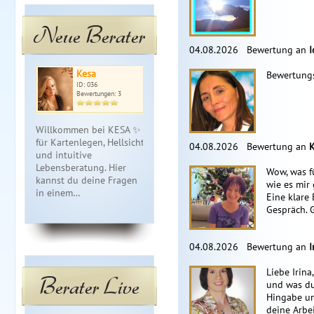
Neue Berater
04.08.2026
Bewertung an
I
Kesa
Doris
An
Bewertungs
ID: 036
ID: 026
ID: 
Bewertungen: 3
Bewertungen: 14
Bewe
Willkommen bei KESA ✨
Hellsichtige, fühlende und
Festgefahre
für Kartenlegen, Hellsicht
lösungsorientierte
finden wir di
04.08.2026
Bewertung an
K
und intuitive
Beratung. Karten,-
heute noch 
Lebensberatung. Hier
Energie,- und Seelenlesen,
scheint. 13 
Wow, was f
kannst du deine Fragen
Situations,- und
Erfahrung &
wie es mir 
in einem…
Partneran…
Kla…
Eine klare
Gespräch. 
04.08.2026
Bewertung an
I
Liebe Irina
Berater Live
und was du
Hingabe un
deine Arbe