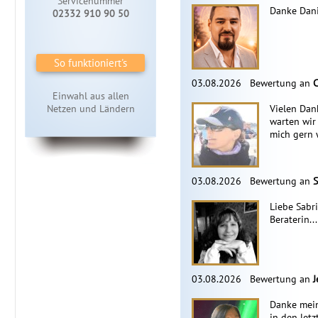
Servicenummer
Danke Dani
02332 910 90 50
So funktioniert's
03.08.2026
Bewertung an
C
Einwahl aus allen
Netzen und Ländern
Vielen Dan
warten wir
mich gern 
03.08.2026
Bewertung an
S
Liebe Sabri
Beraterin..
03.08.2026
Bewertung an
J
Danke mein
in den let