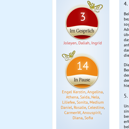
4.
3
Be
be
so
Ad
üb
da
Joleyen
,
Daliah
,
Ingrid
an
da
di
14
Di
Ber
de
de
hie
Engel Kerstin
,
Angelina
,
5.
Athena
,
Saida
,
Nela
,
Liliefee
,
Sonita
,
Medium
Un
Daniel
,
Rosalie
,
Celestine
,
si
CarmenW
,
Anouspirit
,
be
Diana
,
Sofia
er
be