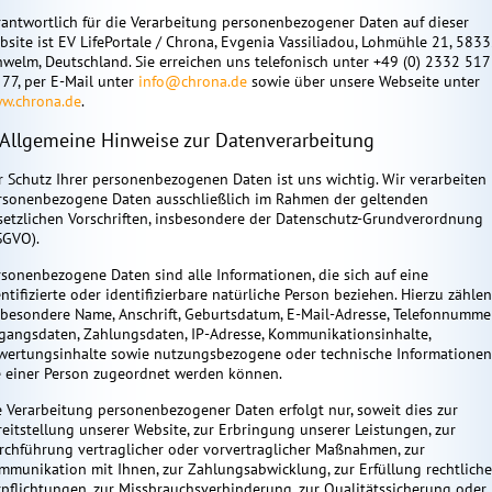
rantwortlich für die Verarbeitung personenbezogener Daten auf dieser
bsite ist EV LifePortale / Chrona, Evgenia Vassiliadou, Lohmühle 21, 583
hwelm, Deutschland. Sie erreichen uns telefonisch unter +49 (0) 2332 517
 77, per E-Mail unter
info@chrona.de
sowie über unsere Webseite unter
w.chrona.de
.
 Allgemeine Hinweise zur Datenverarbeitung
r Schutz Ihrer personenbezogenen Daten ist uns wichtig. Wir verarbeiten
rsonenbezogene Daten ausschließlich im Rahmen der geltenden
setzlichen Vorschriften, insbesondere der Datenschutz-Grundverordnung
SGVO).
rsonenbezogene Daten sind alle Informationen, die sich auf eine
ntifizierte oder identifizierbare natürliche Person beziehen. Hierzu zählen
sbesondere Name, Anschrift, Geburtsdatum, E-Mail-Adresse, Telefonnummer
gangsdaten, Zahlungsdaten, IP-Adresse, Kommunikationsinhalte,
wertungsinhalte sowie nutzungsbezogene oder technische Informationen
e einer Person zugeordnet werden können.
e Verarbeitung personenbezogener Daten erfolgt nur, soweit dies zur
reitstellung unserer Website, zur Erbringung unserer Leistungen, zur
rchführung vertraglicher oder vorvertraglicher Maßnahmen, zur
mmunikation mit Ihnen, zur Zahlungsabwicklung, zur Erfüllung rechtliche
rpflichtungen, zur Missbrauchsverhinderung, zur Qualitätssicherung oder