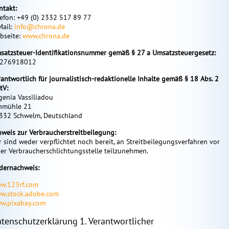
ntakt:
lefon: +49 (0) 2332 517 89 77
Mail:
info@chrona.de
bseite:
www.chrona.de
satzsteuer-Identifikationsnummer gemäß § 27 a Umsatzsteuergesetz:
276918012
rantwortlich für journalistisch-redaktionelle Inhalte gemäß § 18 Abs. 2
tV:
genia Vassiliadou
hmühle 21
332 Schwelm, Deutschland
nweis zur Verbraucherstreitbeilegung:
r sind weder verpflichtet noch bereit, an Streitbeilegungsverfahren vor
ner Verbraucherschlichtungsstelle teilzunehmen.
ldernachweis:
w.123rf.com
w.stock.adobe.com
w.pixabay.com
tenschutzerklärung
1. Verantwortlicher