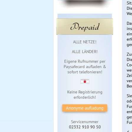
Si
Di
We
Prepaid
Da
in
ein
er
Sofortzugang
ALLE NETZE!
gem
ALLE LÄNDER!
Zu
Die
Eigene Rufnummer per
Co
Paysafecard aufladen &
we
sofort telefonieren!
Ze
ve
Be
Keine Registrierung
Si
erforderlich!
od
Fu
Anonyme aufladung
en
ge
Servicenummer
Fu
02332 910 90 50