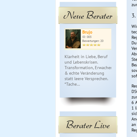
zu
Neue Berater
3.
Wi
te
Brujo
Do
Re
ID: 003
ID: 
Bewertungen: 20
Bewe
Du
Ve
Ab
Klarheit in Liebe, Beruf
Hellsichtige
St
und Lebenskrisen.
lösungsorien
Be
Transformation, Erwachen
Beratung. Ka
so
& echte Veränderung
Energie,- un
so
statt leere Versprechen.
Situations,-
*Tache…
Partneran…
Re
DSG
zu
6 A
1 
si
An
Berater Live
an
Re