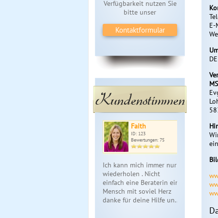
Verfügbarkeit nutzen Sie
Ko
bitte unser
Te
E-
Kontaktformular
We
Um
DE
Ve
MS
Ev
Kundenstimmen
Lo
58
Faith
Hi
ID: 123
Wi
Bewertungen: 75
ei
Bi
Ich kann mich immer nur
wiederholen . Nicht
ww
einfach eine Beraterin ein
ww
Mensch mit soviel Herz
ww
danke für deine Hilfe un…
Da