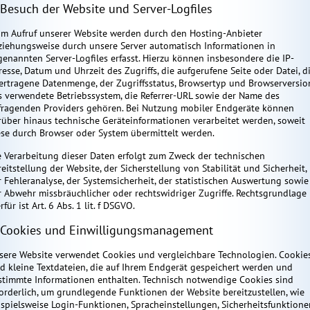
 Besuch der Website und Server-Logfiles
im Aufruf unserer Website werden durch den Hosting-Anbieter
ziehungsweise durch unsere Server automatisch Informationen in
genannten Server-Logfiles erfasst. Hierzu können insbesondere die IP-
resse, Datum und Uhrzeit des Zugriffs, die aufgerufene Seite oder Datei, d
ertragene Datenmenge, der Zugriffsstatus, Browsertyp und Browserversio
s verwendete Betriebssystem, die Referrer-URL sowie der Name des
fragenden Providers gehören. Bei Nutzung mobiler Endgeräte können
rüber hinaus technische Geräteinformationen verarbeitet werden, soweit
ese durch Browser oder System übermittelt werden.
e Verarbeitung dieser Daten erfolgt zum Zweck der technischen
eitstellung der Website, der Sicherstellung von Stabilität und Sicherheit,
r Fehleranalyse, der Systemsicherheit, der statistischen Auswertung sowie
r Abwehr missbräuchlicher oder rechtswidriger Zugriffe. Rechtsgrundlage
rfür ist Art. 6 Abs. 1 lit. f DSGVO.
 Cookies und Einwilligungsmanagement
sere Website verwendet Cookies und vergleichbare Technologien. Cookie
nd kleine Textdateien, die auf Ihrem Endgerät gespeichert werden und
stimmte Informationen enthalten. Technisch notwendige Cookies sind
forderlich, um grundlegende Funktionen der Website bereitzustellen, wie
ispielsweise Login-Funktionen, Spracheinstellungen, Sicherheitsfunktione