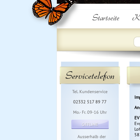
Startseite
Ku
Servicetelefon
Tel. Kundenservice
Im
02332 517 89 77
An
Mo.- Fr. 09-16 Uhr
EV
Ev
OFFLINE
Lo
58
Ausserhalb der