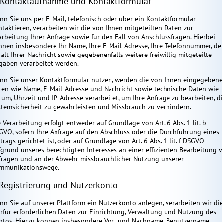
 Kontaktaufnahme und Kontaktformular
nn Sie uns per E-Mail, telefonisch oder über ein Kontaktformular
ntaktieren, verarbeiten wir die von Ihnen mitgeteilten Daten zur
arbeitung Ihrer Anfrage sowie für den Fall von Anschlussfragen. Hierbei
nnen insbesondere Ihr Name, Ihre E-Mail-Adresse, Ihre Telefonnummer, de
halt Ihrer Nachricht sowie gegebenenfalls weitere freiwillig mitgeteilte
gaben verarbeitet werden.
nn Sie unser Kontaktformular nutzen, werden die von Ihnen eingegeben
ten wie Name, E-Mail-Adresse und Nachricht sowie technische Daten wie
tum, Uhrzeit und IP-Adresse verarbeitet, um Ihre Anfrage zu bearbeiten, d
stemsicherheit zu gewährleisten und Missbrauch zu verhindern.
e Verarbeitung erfolgt entweder auf Grundlage von Art. 6 Abs. 1 lit. b
GVO, sofern Ihre Anfrage auf den Abschluss oder die Durchführung eines
trags gerichtet ist, oder auf Grundlage von Art. 6 Abs. 1 lit. f DSGVO
fgrund unseres berechtigten Interesses an einer effizienten Bearbeitung 
fragen und an der Abwehr missbräuchlicher Nutzung unserer
mmunikationswege.
 Registrierung und Nutzerkonto
nn Sie auf unserer Plattform ein Nutzerkonto anlegen, verarbeiten wir di
erfür erforderlichen Daten zur Einrichtung, Verwaltung und Nutzung des
ntos. Hierzu können insbesondere Vor- und Nachname, Benutzername,