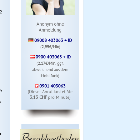
32
Anonym ohne
Anmeldung
09008 403063 + ID
(
2,99€/Min
)
0900 403063 + ID
(
2,17€/Min.
ggf.
abweichend aus dem
Mobilfunk)
0901 403063
,
(Dieser Anruf kostet Sie
3,13 CHF
pro Minute)
,
r
Bezahlmethoden