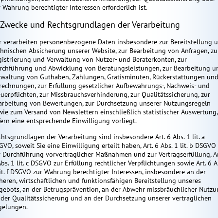
r Wahrung berechtigter Interessen erforderlich ist.
 Zwecke und Rechtsgrundlagen der Verarbeitung
r verarbeiten personenbezogene Daten insbesondere zur Bereitstellung 
chnischen Absicherung unserer Website, zur Bearbeitung von Anfragen, zu
ris
Lucy
Salva
gistrierung und Verwaltung von Nutzer- und Beraterkonten, zur
026
ID: 162
ID: 284
rtungen: 14
Bewertungen: 1
Bewertungen: 2
rchführung und Abwicklung von Beratungsleistungen, zur Bearbeitung u
rwaltung von Guthaben, Zahlungen, Gratisminuten, Rückerstattungen un
rechnungen, zur Erfüllung gesetzlicher Aufbewahrungs-, Nachweis- und
, fühlende und
Klare Frage , klare
Hellsichtiges Kartenlegen
In eine
euerpflichten, zur Missbrauchsverhinderung, zur Qualitätssicherung, zur
tierte
Antwort. Kartenmedium
mit starken indianischen
Gesprä
arbeitung von Bewertungen, zur Durchsetzung unserer Nutzungsregeln
rten,-
mit Herz. Gern hole ich
Tarot Jenseits Kontakte
mich in
wie zum Versand von Newslettern einschließlich statistischer Auswertung,
d Seelenlesen,
dich ab und begleite dich
Tierkomunikation Kleine
Situati
fern eine entsprechende Einwilligung vorliegt.
 und
ein Stück auf deinem
weisse rituale
Karten 
Weg.
chtsgrundlagen der Verarbeitung sind insbesondere Art. 6 Abs. 1 lit. a
VO, soweit Sie eine Einwilligung erteilt haben, Art. 6 Abs. 1 lit. b DSGVO
r Durchführung vorvertraglicher Maßnahmen und zur Vertragserfüllung, Ar
bs. 1 lit. c DSGVO zur Erfüllung rechtlicher Verpflichtungen sowie Art. 6 A
lit. f DSGVO zur Wahrung berechtigter Interessen, insbesondere an der
cheren, wirtschaftlichen und funktionsfähigen Bereitstellung unseres
gebots, an der Betrugsprävention, an der Abwehr missbräuchlicher Nutzu
 der Qualitätssicherung und an der Durchsetzung unserer vertraglichen
gelungen.