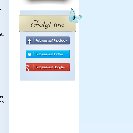
er
Folgt uns
t,
l.
fen
nen