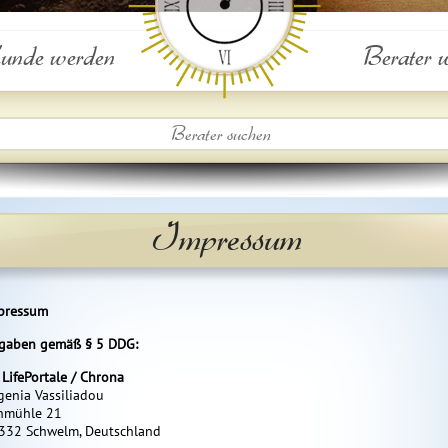
nde werden
Berater 
Impressum
pressum
gaben gemäß § 5 DDG:
 LifePortale / Chrona
genia Vassiliadou
hmühle 21
332 Schwelm, Deutschland