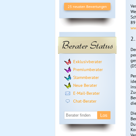
Ve
25 neusten Bewertungen
We
Sc
89
ww
2.
Berater Status
De
pe
ge
Exklusivberater
(D
Premiumberater
Pe
Stammberater
ide
Neue Berater
in
Zu
E-Mail-Berater
Be
Chat-Berater
di
Di
Be
Du
Ko
Ve