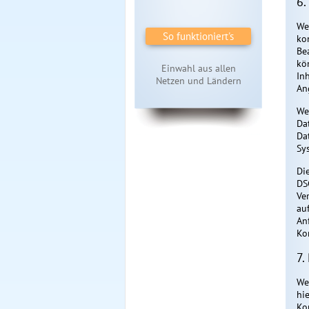
6.
We
So funktioniert's
ko
Be
kö
Einwahl aus allen
In
Netzen und Ländern
An
We
Da
Da
Sy
Di
DS
Ver
au
An
Ko
7.
We
hi
Ko