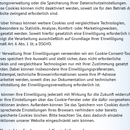
tzungsverwaltung oder die Speicherung Ihrer Datenschutzeinstellungen.
ese Cookies können nicht deaktiviert werden, soweit sie für den Betrieb d
bsite zwingend erforderlich sind.
rüber hinaus können weitere Cookies und vergleichbare Technologien,
sbesondere zu Statistik-, Analyse-, Komfort- oder Marketingzwecken,
gesetzt werden. Soweit hierfür gesetzlich eine Einwilligung erforderlich is
folgt die Verarbeitung ausschließlich auf Grundlage Ihrer Einwilligung
äß Art. 6 Abs. 1 lit. a DSGVO.
r Verwaltung Ihrer Einwilligungen verwenden wir ein Cookie-Consent-Too
ses speichert Ihre Auswahl und stellt sicher, dass nicht erforderliche
okies und vergleichbare Technologien nur mit Ihrer Zustimmung gesetzt
rden. Dabei können insbesondere Ihre Einwilligungspräferenzen,
itstempel, technische Browserinformationen sowie Ihre IP-Adresse
rarbeitet werden, soweit dies zur Dokumentation und technischen
reitstellung der Einwilligungsverwaltung erforderlich ist.
e können Ihre Einwilligung jederzeit mit Wirkung für die Zukunft widerru
er Ihre Einstellungen über das Cookie-Fenster oder die dafür vorgesehe
nktionen ändern. Außerdem können Sie das Speichern von Cookies durch
tsprechende Einstellungen Ihres Browsers verhindern oder bereits
speicherte Cookies löschen. Bitte beachten Sie, dass dadurch einzelne
nktionen unserer Website eingeschränkt sein können.