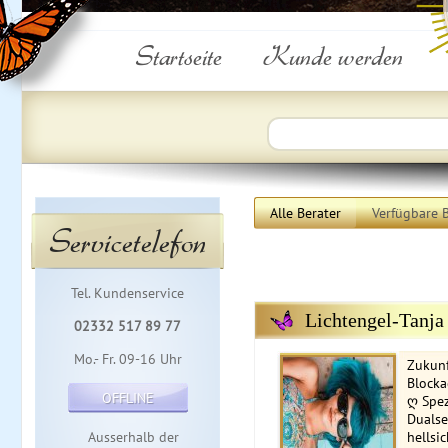
Startseite
Kunde werden
Alle Berater
Verfügbare B
Servicetelefon
Tel. Kundenservice
Lichtengel-Tanja
02332 517 89 77
Mo.- Fr. 09-16 Uhr
Zukunf
Block
OFFLINE
ღ Spez
Dualse
Ausserhalb der
hellsi