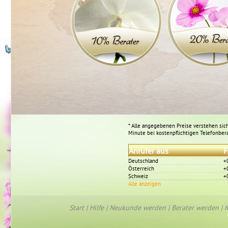
* Alle angegebenen Preise verstehen sich
Minute bei kostenpflichtigen Telefonber
Anrufer aus
F
Deutschland
+
Österreich
+
Schweiz
+
Alle anzeigen
Start
|
Hilfe
|
Neukunde werden
|
Berater werden
|
K