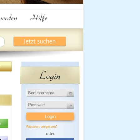
werden
Hilfe
r
Login
N
Passwort vergessen?
oder