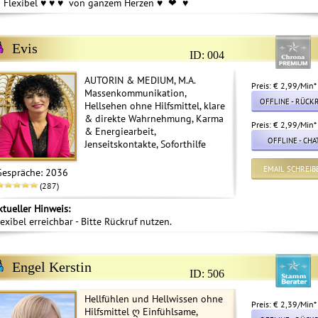
 ️Flexibel ♥ ️♥ ️♥ ️ von ganzem Herzen ♥ ️ ❤ ️ ♥
Evis
ID: 004
AUTORIN & MEDIUM, M.A.
Preis: € 2,99/Min
*
Massenkommunikation,
OFFLINE - RÜCK
Hellsehen ohne Hilfsmittel, klare
& direkte Wahrnehmung, Karma
Preis: € 2,99/Min
*
& Energiearbeit,
OFFLINE - CHA
Jenseitskontakte, Soforthilfe
EMAIL SCHREIB
Gespräche: 2036
(287)
ktueller Hinweis:
lexibel erreichbar - Bitte Rückruf nutzen.
Engel Kerstin
ID: 506
Hellfühlen und Hellwissen ohne
Preis: € 2,39/Min
*
Hilfsmittel ღ Einfühlsame,