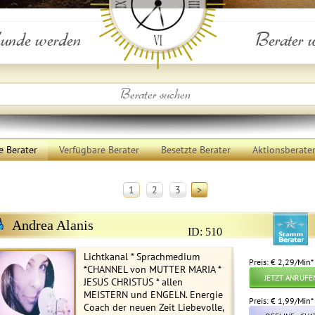
nde werden
Berater 
e Berater
Verfügbare Berater
Besetzte Berater
Aktionsberate
1
2
3
>
Andrea Alanis
ID: 510
Lichtkanal * Sprachmedium
Preis: € 2,29/Min
*
*CHANNEL von MUTTER MARIA *
JETZT ANRUFE
JESUS CHRISTUS * allen
MEISTERN und ENGELN. Energie
Preis: € 1,99/Min
*
Coach der neuen Zeit Liebevolle,