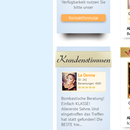
Verfügbarkeit nutzen Sie
bitte unser
Kontaktformular
A
B
Kundenstimmen
La Donna
ID: 242
Bewertungen: 4000
Bombastische Beratung!
Einfach KLASSE!
Allererste Sahne. Und
eingetroffen das Treffen
A
hat statt gefunden! Die
I
BESTE hie…