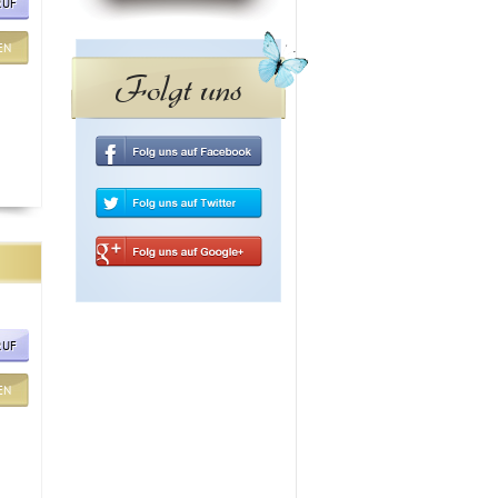
RUF
EN
Folgt uns
RUF
EN