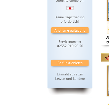
sofort telefonieren!
Keine Registrierung
erforderlich!
Anonyme aufladung
A
Servicenummer
ღ
02332 910 90 50
So funktioniert's
Einwahl aus allen
Netzen und Ländern