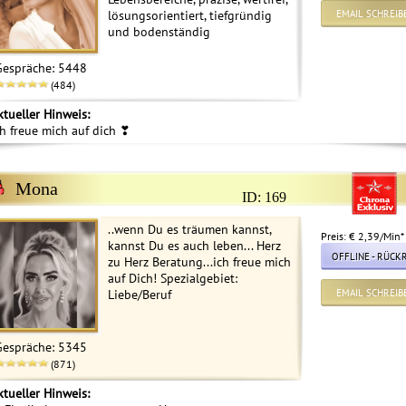
lösungsorientiert, tiefgründig
EMAIL SCHREIB
und bodenständig
Gespräche: 5448
(484)
dium Sol…
Babsy
Brujo
323
ID: 259
ID: 003
ktueller Hinweis:
rtungen: 15
Bewertungen: 3
Bewertungen: 20
ch freue mich auf dich ❣
es
*** Hellsichtiges Medium
Klarheit in Liebe, Beruf
„Hellsi
 *** Reiki
*** Ich schaue in das Buch
und Lebenskrisen.
durch 
Mona
ID: 169
* Einfühlsam
Ihres Lebens und sage
Transformation, Erwachen
Mit Ka
 beantworte
Ihnen was ist und wohin
& echte Veränderung
Stimme
..wenn Du es träumen kannst,
agen zu allen
die weitere Entwicklun…
statt leere Versprechen.
Sprech
Preis: € 2,39/Min
*
kannst Du es auch leben... Herz
*Tache…
OFFLINE - RÜCK
zu Herz Beratung...ich freue mich
auf Dich! Spezialgebiet:
Liebe/Beruf
EMAIL SCHREIB
Gespräche: 5345
(871)
ktueller Hinweis: