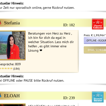
ktueller Hinweis:
ur Zeit nur sporadisch online, gerne Rückruf nutzen.
Stefania
ID: 182
Beratungen von Herz zu Herz ,
Preis: € 1,99/Min
*
ich bin für dich da egal in
OFFLINE - RÜCK
welcher Situation. Lass mich dir
helfen , es gibt immer eine
Lösung ❤ ️
EMAIL SCHREIB
Gespräche: 809
(186)
ktueller Hinweis:
ei OFFLINE oder PAUSE bitte Rückruf nutzen.
ELOAH
ID: 239