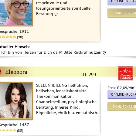
OFFLINE - RÜCK
respektvolle und
lösungsorientierte spirituelle
Beratung ღ
EMAIL SCHREIB
Gespräche: 1911
(98)
ktueller Hinweis:
 Ich bin von Herzen für Dich da ღ Bitte Rückruf nutzen ღ
Eleonora
ID: 299
SEELENHEILUNG hellfühlen,
Preis: € 2,89/Min
*
hellsehen, Jenseitskontakte,
OFFLINE - RÜCK
Tierkommunikation,
Channelmedium, psychologische
Beratung. Inneres Kind,
EMAIL SCHREIB
Eigenliebe, ehrlich u. empathisch.
Gespräche: 1487
(85)