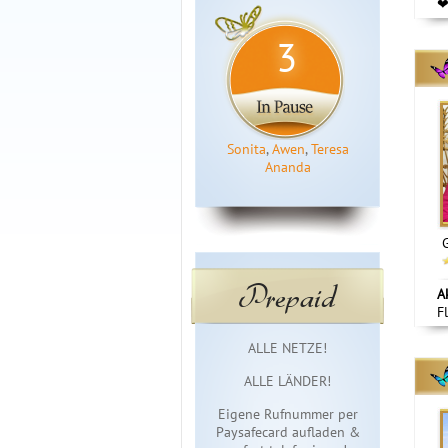
❤
3
Sonita
,
Awen
,
Teresa
Ananda
Prepaid
A
F
Sofortzugang
ALLE NETZE!
ALLE LÄNDER!
Eigene Rufnummer per
Paysafecard aufladen &