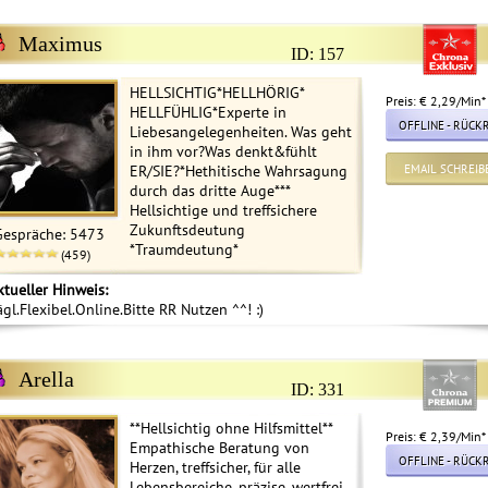
Maximus
ID: 157
HELLSICHTIG*HELLHÖRIG*
Preis: € 2,29/Min
*
HELLFÜHLIG*Experte in
OFFLINE - RÜCK
Liebesangelegenheiten. Was geht
in ihm vor?Was denkt&fühlt
ER/SIE?*Hethitische Wahrsagung
EMAIL SCHREIB
durch das dritte Auge***
Hellsichtige und treffsichere
Zukunftsdeutung
Gespräche: 5473
*Traumdeutung*
(459)
ktueller Hinweis:
ägl.Flexibel.Online.Bitte RR Nutzen ^^! :)
Arella
ID: 331
**Hellsichtig ohne Hilfsmittel**
Preis: € 2,39/Min
*
Empathische Beratung von
OFFLINE - RÜCK
Herzen, treffsicher, für alle
Lebensbereiche, präzise, wertfrei,