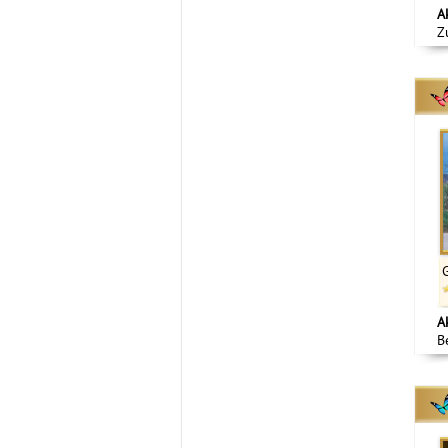
A
Z
A
B