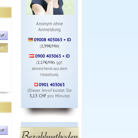
Anonym ohne
Anmeldung
RUF
09008 403063 + ID
(
2,99€/Min
)
EN
0900 403063 + ID
(
2,17€/Min.
ggf.
abweichend aus dem
Mobilfunk)
0901 403063
(Dieser Anruf kostet Sie
3,13 CHF
pro Minute)
RUF
Bezahlmethoden