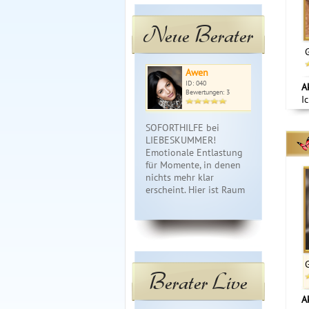
Neue Berater
Awen
Me
ID: 040
ID: 
A
Bewertungen: 3
Bewe
I
SOFORTHILFE bei
Hellfühlend
LIEBESKUMMER!
Kartenmedium
Emotionale Entlastung
Meisterin **
für Momente, in denen
und ehrlich
nichts mehr klar
ich Deine Fr
erscheint. Hier ist Raum
Lebensb…
fü…
Berater Live
A