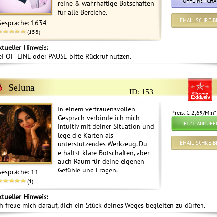
OFFLINE - CHA
reine & wahrhaftige Botschaften
für alle Bereiche.
EMAIL SCHREIB
Gespräche: 1634
(158)
ktueller Hinweis:
ei OFFLINE oder PAUSE bitte Rückruf nutzen.
Seluna
ID: 153
In einem vertrauensvollen
Preis: € 2,69/Min
*
Gespräch verbinde ich mich
JETZT ANRUFE
intuitiv mit deiner Situation und
lege die Karten als
unterstützendes Werkzeug. Du
EMAIL SCHREIB
erhältst klare Botschaften, aber
auch Raum für deine eigenen
Gefühle und Fragen.
Gespräche: 11
(1)
ktueller Hinweis:
ch freue mich darauf, dich ein Stück deines Weges begleiten zu dürfen.