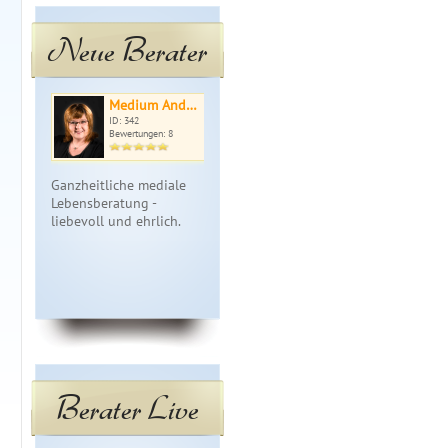
Neue Berater
Medium And…
Medium Fra…
Kal
ID: 342
ID: 121
ID: 
Bewertungen: 8
Bewertungen: 6
Bewe
Ganzheitliche mediale
Medium ohne Hilfsmittel
Kali-Maxima
Lebensberatung -
gibt Dir Soforthilfe und
Engel! Mein
liebevoll und ehrlich.
zeigt Lösungswege auf!
Geburt aus 
Gerne klare Frage- klare
große Freud
Antwort. Spezialist f…
Energetisch
seit 35 Jahr
Berater Live