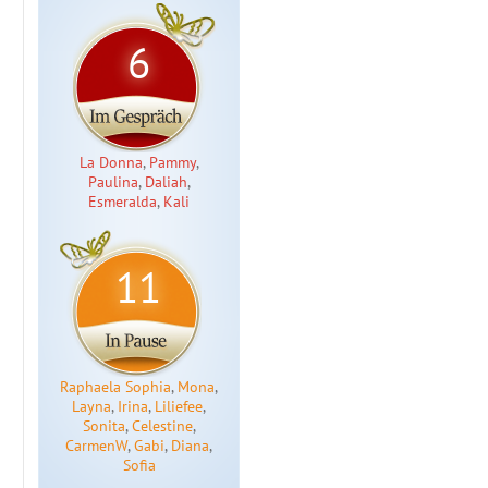
6
La Donna
,
Pammy
,
Paulina
,
Daliah
,
Esmeralda
,
Kali
11
Raphaela Sophia
,
Mona
,
Layna
,
Irina
,
Liliefee
,
Sonita
,
Celestine
,
CarmenW
,
Gabi
,
Diana
,
Sofia