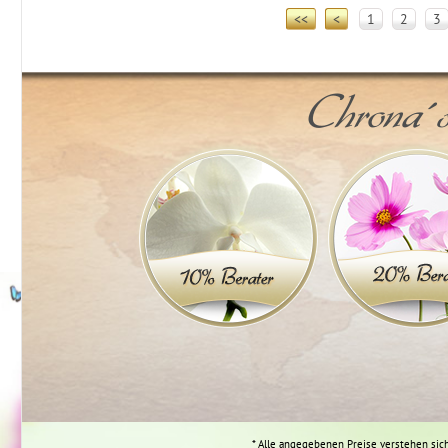
<<
<
1
2
3
Chrona´s
* Alle angegebenen Preise verstehen sich