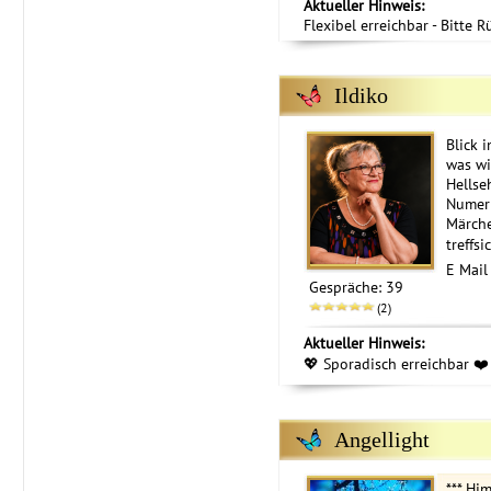
Aktueller Hinweis:
Flexibel erreichbar - Bitte R
Ildiko
Blick i
was wi
Hellse
Numerl
Märche
treffsi
E Mail
Gespräche: 39
(2)
Aktueller Hinweis:
💖 Sporadisch erreichbar ❤️
Angellight
*** Hi