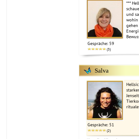
*** He
schaue
und sa
wohin 
gehen 
Energi
Bewuss
Gespräche: 59
(3)
Salva
Hellsi
starke
Jensei
Tierko
rituale
Gespräche: 51
(2)