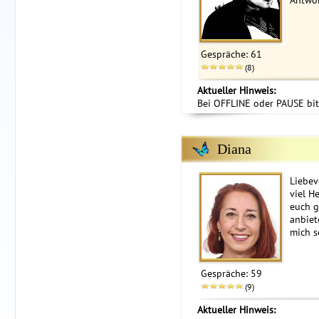
Antwo
Gespräche: 61
(8)
Aktueller Hinweis:
Bei OFFLINE oder PAUSE bit
Diana
Liebev
viel H
euch g
anbiet
mich s
Gespräche: 59
(9)
Aktueller Hinweis: