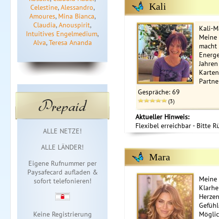
Kali
Celestine
,
Alessandro
,
Amoures
,
Mina Bianca
,
Claudia
,
Anouspirit
,
Kali-M
Intuitives Engelmedium
,
Meine 
Alva
,
Teresa Ananda
macht 
Energe
Jahren
Karten
Partner
Gespräche: 69
Prepaid
(3)
Aktueller Hinweis:
Flexibel erreichbar - Bitte R
Sofortzugang
ALLE NETZE!
ALLE LÄNDER!
Mara
Eigene Rufnummer per
Paysafecard aufladen &
Meine 
sofort telefonieren!
Klarhe
Herzen
Gefühl
Keine Registrierung
Möglic