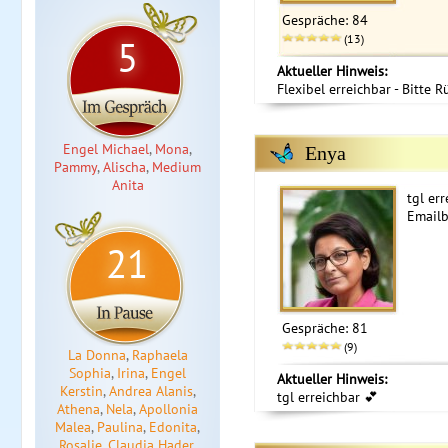
Gespräche: 84
(13)
5
Aktueller Hinweis:
Flexibel erreichbar - Bitte R
Engel Michael
,
Mona
,
Enya
Pammy
,
Alischa
,
Medium
Anita
tgl err
Email
21
Gespräche: 81
(9)
La Donna
,
Raphaela
Sophia
,
Irina
,
Engel
Aktueller Hinweis:
Kerstin
,
Andrea Alanis
,
tgl erreichbar 💕
Athena
,
Nela
,
Apollonia
Malea
,
Paulina
,
Edonita
,
Rosalie
,
Claudia Hader
,