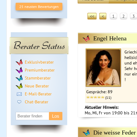
25 neusten Bewertungen
<<
<
1
2
3
Engel Helena
Berater Status
Griech
hellsi
Exklusivberater
und eh
Sehr h
Premiumberater
nur ei
Stammberater
!
Neue Berater
Gespräche: 89
E-Mail-Berater
(11)
Chat-Berater
Aktueller Hinweis:
Mo, Mi, Fr von 19:00 bis 21:
Die weisse Feder