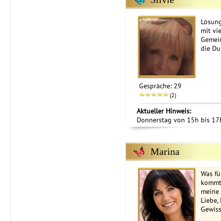
Lösung
mit vi
Gemein
die Du
Gespräche: 29
(2)
Aktueller Hinweis:
Donnerstag von 15h bis 17h
Marina
Was fü
kommt 
meine 
Liebe,
Gewiss