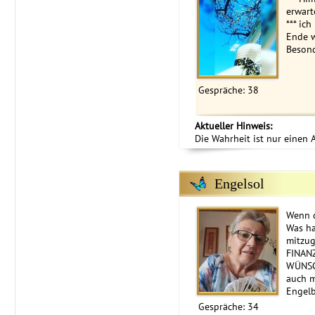
erwart
*** ich
Ende w
Besond
Gespräche: 38
Aktueller Hinweis:
Die Wahrheit ist nur einen A
Engelsol
Wenn d
Was ha
mitzug
FINAN
WÜNSC
auch m
Engelb
Gespräche: 34