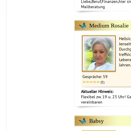
Liebe,Beruf,Finanzen,hier si
Mailberatung
Medium Rosalie
Hellsi
Jensei
Durchg
treffs
Lebens
Jahren
Gespräche: 59
(5)
Aktueller Hinweis:
Flexibel zw. 19 u. 23 Uhr! 
vereinbaren
Babsy