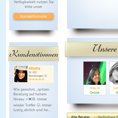
Verfügbarkeit nutzen Sie
bitte unser
Kontaktformular
Unsere
Kundenstimmen
Alischa
ID: 025
Bewertungen: 31
Jesa-Ja
Ca
Wie gewohnt...spitzen
Online
O
Beratung auf hohem
Niveau ⭐️💓🌻. Immer
wieder Treffer 🌝. Immer
lustig, ehrlich und he…
Alle Berater
Verfügbare B