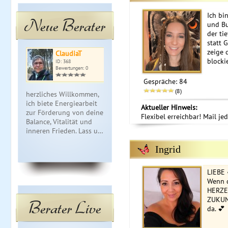
Ich bi
Neue Berater
und Bu
der ti
statt G
zeige 
ClaudiaT
Doris
Sc
blocki
ID: 368
ID: 026
ID: 
Bewertungen: 0
Bewertungen: 14
Bewe
Gespräche: 84
(8)
herzliches Willkommen,
Hellsichtige, fühlende und
Erkennen un
ich biete Energiearbeit
lösungsorientierte
von Symbios
Aktueller Hinweis:
zur Förderung von deiner
Beratung. Karten,-
dich abhalt
Flexibel erreichbar! Mail je
Balance, Vitalität und
Energie,- und Seelenlesen,
wahen Selbs
inneren Frieden. Lass u…
Situations,- und
zu sein. Zur
Partneran…
Ingrid
LIEBE
Wenn 
HERZE
ZUKUNF
Berater Live
da. 💕