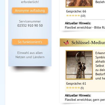
erforderlich!
Bezieh
Anonyme aufladung
Gespräche: 66
(10)
Servicenummer
Aktueller Hinweis:
02332 910 90 50
Flexibel erreichbar - Bitte R
So funktioniert's
Schlüssel-Medi
Einwahl aus allen
Erkenn
Netzen und Ländern
Symbio
abhal
Selbst
zu de
Bedürf
und he
Gespräche: 61
(5)
Aktueller Hinweis:
Flexibel erreichbar, gern p